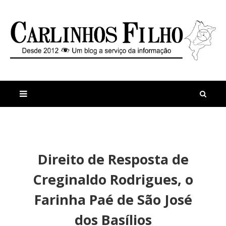
M
a
n
Direito de Resposta de
i
t
s
i
Creginaldo Rodrigues, o
r
g
e
o
Farinha Paé de São José
c
s
e
dos Basílios
n
t