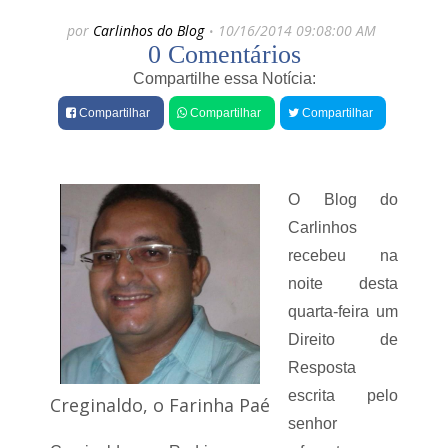
e
por
Carlinhos do Blog
10/16/2014 09:08:00 AM
s
0 Comentários
Compartilhe essa Notícia:
Compartilhar
Compartilhar
Compartilhar
O Blog do
Carlinhos
recebeu na
noite desta
quarta-feira um
Direito de
Resposta
escrita pelo
Creginaldo, o Farinha Paé
senhor