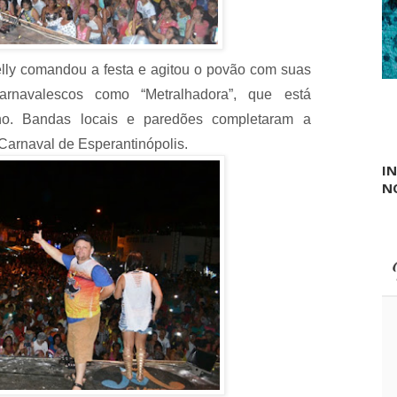
elly comandou a festa e agitou o povão com suas
arnavalescos como “Metralhadora”, que está
no. Bandas locais e paredões completaram a
Carnaval de Esperantinópolis.
I
N