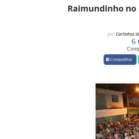
Raimundinho no 
por
Carlinhos d
6 
Compa
Compartilhar