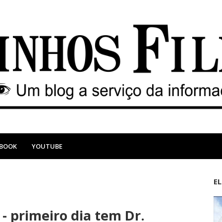
EBOOK
YOUTUBE
E
M
A
a
n
- primeiro dia tem Dr.
i
t