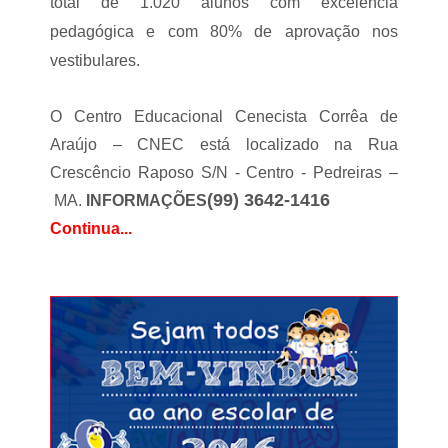
i
total de 1.020 alunos com excelência
t
n
á
pedagógica e com 80% de aprovação nos
t
s
e
e
vestibulares.
n
n
s
d
i
o
O Centro Educacional Cenecista Corrêa de
f
j
Araújo – CNEC está localizado na
Rua
i
u
c
l
Crescêncio Raposo S/N - Centro -
Pedreiras
–
a
g
(99) 3642-1416
o
MA.
INFORMAÇÕES
a
t
d
Continua...
r
o
a
e
b
m
a
J
l
o
h
s
o
e
d
l
e
â
c
n
o
d
i