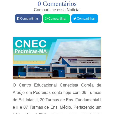
0 Comentários
e
f
e
s
Compartilhe essa Notícia:
i
A
t
Compartilhar
Compartilhar
Compartilhar
c
u
u
r
s
a
a
d
d
e
o
C
d
a
e
p
a
i
s
n
s
z
a
a
s
l
s
d
i
O Centro Educacional Cenecista Corrêa de
o
n
N
Araújo em Pedreiras conta hoje com 06 Turmas
a
o
t
de Ed. Infantil, 20 Turmas de Ens. Fundamental I
r
o
t
e
e II e 07 Turmas de Ens. Médio. Perfazendo um
e
s