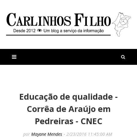
M
a
n
Educação de qualidade -
i
t
s
i
Corrêa de Araújo em
r
g
e
o
Pedreiras - CNEC
c
s
e
P
n
r
por
Mayane Mendes
2/23/2016 11:45:00 AM
t
e