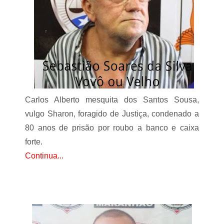
o
E
d
i
v
a
l
d
o
H
o
Carlos Alberto mesquita dos Santos Sousa,
l
a
vulgo Sharon, foragido de Justiça, condenado a
n
80 anos de prisão por roubo a banco e caixa
d
a
forte.
J
Continua...
r