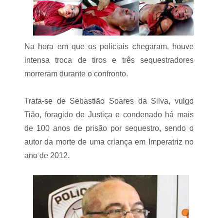
r
P
a
e
S
d
ã
r
o
e
L
Na hora em que os policiais chegaram, houve
i
u
intensa troca de tiros e três sequestradores
r
í
a
s
morreram durante o confronto.
s
”
!
a
!
o
Trata-se de Sebastião Soares da Silva, vulgo
!
l
Tião, foragido de Justiça e condenado há mais
a
d
de 100 anos de prisão por sequestro, sendo o
o
autor da morte de uma criança em Imperatriz no
d
o
ano de 2012.
p
r
e
f
e
i
t