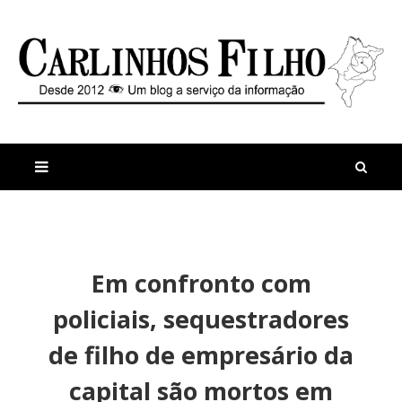
M
a
n
Em confronto com
i
t
s
i
policiais, sequestradores
r
g
e
o
de filho de empresário da
c
s
e
F
capital são mortos em
n
o
t
i