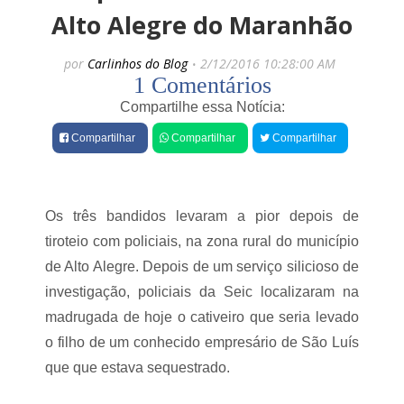
e
l
Alto Alegre do Maranhão
i
s
n
F
por
Carlinhos do Blog
2/12/2016 10:28:00 AM
d
á
1 Comentários
o
b
,
i
Compartilhe essa Notícia:
o
o
B
M
Compartilhar
Compartilhar
Compartilhar
l
a
o
c
c
e
o
d
B
o
Os três bandidos levaram a pior depois de
e
p
tiroteio com policiais, na zona rural do município
n
r
e
e
de Alto Alegre. Depois de um serviço silicioso de
d
s
i
investigação, policiais da Seic localizaram na
t
t
i
madrugada de hoje o cativeiro que seria levado
a
g
n
o filho de um conhecido empresário de São Luís
i
d
a
que que estava sequestrado.
o
“
e
O