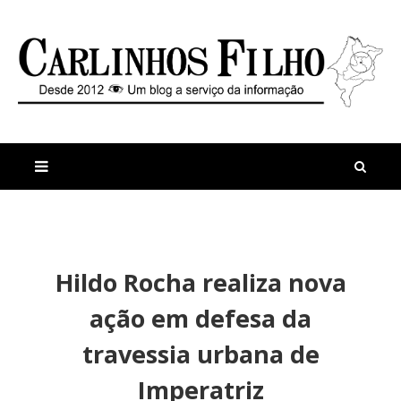
M
a
n
Hildo Rocha realiza nova
i
t
s
i
ação em defesa da
r
g
e
o
travessia urbana de
c
s
e
P
Imperatriz
n
r
t
e