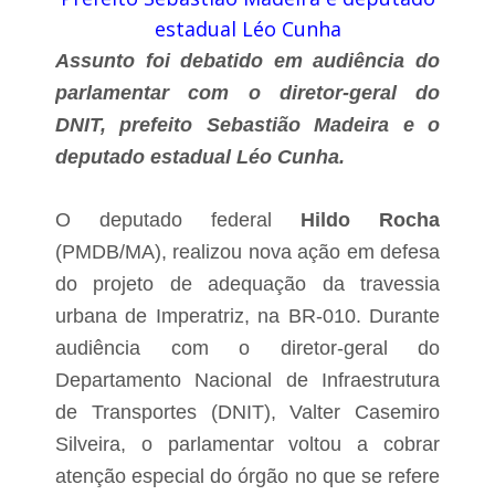
s
p
t
estadual Léo Cunha
a
á
r
Assunto foi debatido em audiência do
e
t
i
parlamentar com o diretor-geral do
B
c
r
DNIT, prefeito Sebastião Madeira e o
i
a
p
deputado estadual Léo Cunha.
s
o
í
u
l
d
O deputado federal
Hildo Rocha
i
e
a
r
(PMDB/MA), realizou nova ação em defesa
b
e
u
do projeto de adequação da travessia
u
s
n
urbana de Imperatriz, na BR-010. Durante
c
i
a
ã
audiência com o diretor-geral do
n
o
Departamento Nacional de Infraestrutura
d
c
o
o
de Transportes (DNIT), Valter Casemiro
m
e
Silveira, o parlamentar voltou a cobrar
p
l
r
atenção especial do órgão no que se refere
h
o