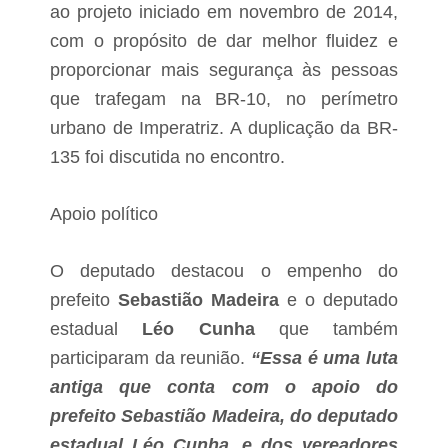
o
d
ao projeto iniciado em novembro de 2014,
r
u
i
com o propósito de dar melhor fluidez e
t
a
o
proporcionar mais segurança às pessoas
s
r
e
que trafegam na BR-10, no perímetro
e
t
s
urbano de Imperatriz. A duplicação da BR-
e
r
n
u
135 foi discutida no encontro.
t
r
a
a
n
i
Apoio político
d
s
o
d
s
e
O deputado destacou o empenho do
o
P
l
e
prefeito
Sebastião Madeira
e o deputado
u
d
c
estadual
Léo Cunha
que também
r
i
e
participaram da reunião.
“Essa é uma luta
o
i
n
antiga que conta com o apoio do
r
a
a
prefeito Sebastião Madeira, do deputado
r
s
p
estadual Léo Cunha, e dos vereadores