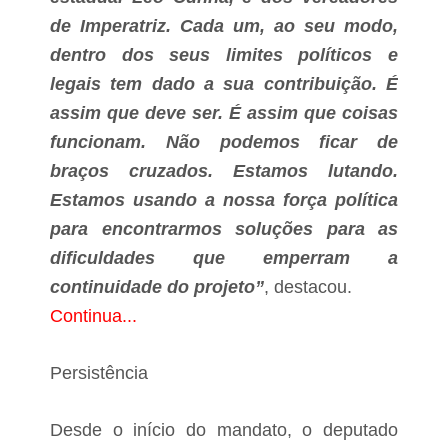
r
o
de Imperatriz. Cada um, ao seu modo,
b
dentro dos seus limites políticos e
l
e
legais tem dado a sua contribuição. É
assim que deve ser. É assim que coisas
a
r
funcionam. Não podemos ficar de
e
f
braços cruzados. Estamos lutando.
e
Estamos usando a nossa força política
r
e
para encontrarmos soluções para as
n
dificuldades que emperram a
t
e
continuidade do projeto”
, destacou.
a
o
Continua...
s
r
e
Persistência
c
u
r
Desde o início do mandato, o deputado
s