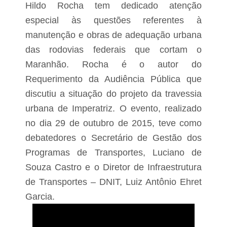
o
Hildo Rocha tem dedicado atenção
s
especial às questões referentes à
d
e
manutenção e obras de adequação urbana
s
das rodovias federais que cortam o
v
i
Maranhão. Rocha é o autor do
a
d
Requerimento da Audiência Pública que
o
discutiu a situação do projeto da travessia
s
d
urbana de Imperatriz. O evento, realizado
a
c
no dia 29 de outubro de 2015, teve como
r
debatedores o Secretário de Gestão dos
e
c
Programas de Transportes, Luciano de
h
Souza Castro e o Diretor de Infraestrutura
e
de Transportes – DNIT, Luiz Antônio Ehret
Garcia.