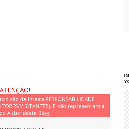
í
ã
c
o
e
”
r
o
d
o
N
e
n
a
I
Y
ATENÇÃO!
ixo são de inteira RESPONSABILIDADE
EITORES/VISITANTES). E não representam à
do Autor deste Blog.