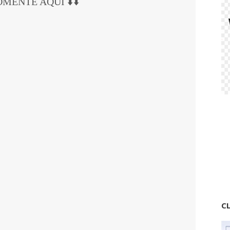
COMENTE AQUI ⬇️⬇️
CL