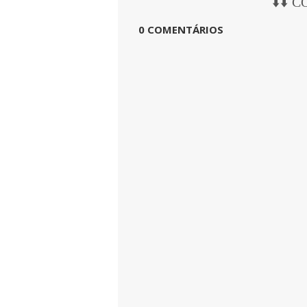
⬇️⬇️ 
0 COMENTÁRIOS