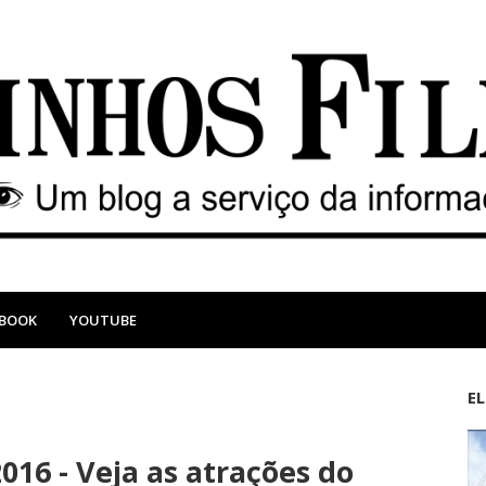
EBOOK
YOUTUBE
E
M
A
a
n
16 - Veja as atrações do
i
t