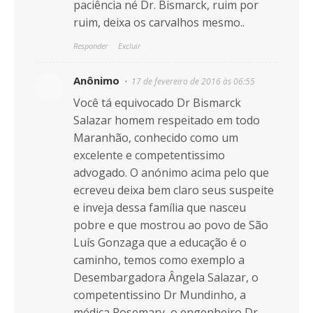
paciência né Dr. Bismarck, ruim por
ruim, deixa os carvalhos mesmo..
Responder
Excluir
Anônimo
17 de fevereiro de 2016 às 06:55
Você tá equivocado Dr Bismarck
Salazar homem respeitado em todo
Maranhão, conhecido como um
excelente e competentissimo
advogado. O anónimo acima pelo que
ecreveu deixa bem claro seus suspeite
e inveja dessa família que nasceu
pobre e que mostrou ao povo de São
Luís Gonzaga que a educação é o
caminho, temos como exemplo a
Desembargadora Ângela Salazar, o
competentissino Dr Mundinho, a
médica Rosemary, o engenheiro Dr