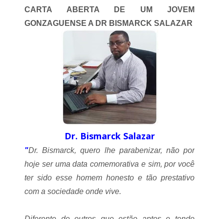
ã
L
CARTA ABERTA DE UM JOVEM
o
a
t
GONZAGUENSE A DR BISMARCK SALAZAR
g
e
o
m
d
d
a
e
P
s
e
c
d
a
r
n
a
s
o
!
Dr. Bismarck Salazar
"
Dr. Bismarck, quero lhe parabenizar, não por
hoje ser uma data comemorativa e sim, por você
ter sido esse homem honesto e tão prestativo
com a sociedade onde vive.
Diferente de outros que estão aptos e tendo