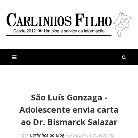
M
a
n
São Luís Gonzaga -
i
t
s
i
Adolescente envia carta
r
g
e
o
ao Dr. Bismarck Salazar
c
s
e
C
n
a
por
Carlinhos do Blog
2/14/2016 08:59:00 PM
t
s