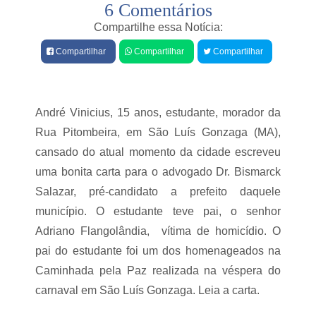
6 Comentários
e
a
d
s
Compartilhe essa Notícia:
e
A
e
Compartilhar
Compartilhar
Compartilhar
n
a
p
d
r
o
e
G
André Vinicius, 15 anos, estudante, morador da
s
á
á
s
Rua Pitombeira, em São Luís Gonzaga (MA),
r
:
i
cansado do atual momento da cidade escreveu
A
o
d
uma bonita carta para o advogado Dr. Bismarck
é
e
a
Salazar, pré-candidato a prefeito daquele
p
s
u
município. O estudante teve pai, o senhor
s
t
a
Adriano Flangolândia, vítima de homicídio. O
a
l
d
pai do estudante foi um dos homenageados na
t
a
a
q
Caminhada pela Paz realizada na véspera do
d
u
carnaval em São Luís Gonzaga. Leia a carta.
a
e
e
n