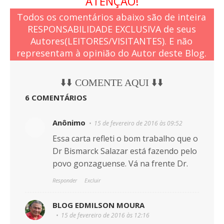
ATENÇÃO!
Todos os comentários abaixo são de inteira
RESPONSABILIDADE EXCLUSIVA de seus
Autores(LEITORES/VISITANTES). E não
representam à opinião do Autor deste Blog.
⬇️⬇️ COMENTE AQUI ⬇️⬇️
6 COMENTÁRIOS
Anônimo
15 de fevereiro de 2016 às 09:52
Essa carta refleti o bom trabalho que o
Dr Bismarck Salazar está fazendo pelo
povo gonzaguense. Vá na frente Dr.
Responder
Excluir
BLOG EDMILSON MOURA
15 de fevereiro de 2016 às 12:16