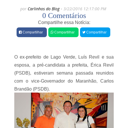
e
por
Carlinhos do Blog
3/22/2016 12:17:00 PM
s
0 Comentários
Compartilhe essa Notícia:
Compartilhar
Compartilhar
Compartilhar
O ex-prefeito de Lago Verde, Luís Revil e sua
esposa, a pré-candidata a prefeita, Érica Revil
(PSDB), estiveram semana passada reunidos
com o vice-Governador do Maranhão, Carlos
Brandão (PSDB).