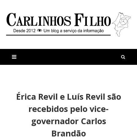
M
a
n
Érica Revil e Luís Revil são
i
t
s
i
recebidos pelo vice-
r
g
e
o
governador Carlos
c
s
e
Brandão
n
t