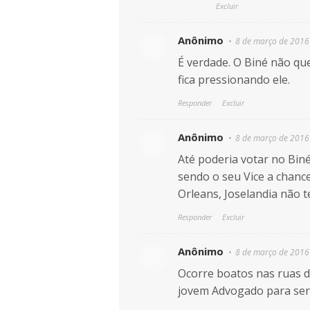
Excluir
Anônimo
8 de março de 2016
É verdade. O Biné não que
fica pressionando ele.
Responder
Excluir
Anônimo
8 de março de 2016
Até poderia votar no Bin
sendo o seu Vice a chance
Orleans, Joselandia não t
Responder
Excluir
Anônimo
8 de março de 2016
Ocorre boatos nas ruas d
jovem Advogado para ser 