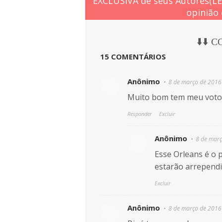
EXCLUSIVA de seus Autores(L
opinião 
⬇️⬇️ 
15 COMENTÁRIOS
Anônimo
8 de março de 2016
Muito bom tem meu voto
Responder
Excluir
Anônimo
8 de març
Esse Orleans é o p
estarão arrependi
Excluir
Anônimo
8 de março de 2016