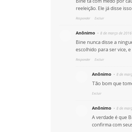
Biné ta com medo por cau
reeleição. Ele já disse is
Responder
Excluir
Anônimo
8 de março de 2016
Bine nunca disse a ningu
escolhido para ser vice
Responder
Excluir
Anônimo
8 de març
Tão bom que tomou
Excluir
Anônimo
8 de març
A verdade é que Bi
confirma com seus 