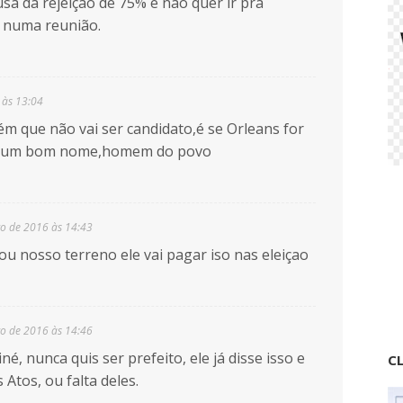
sa da rejeição de 75% e não quer ir pra
so numa reunião.
 às 13:04
ém que não vai ser candidato,é se Orleans for
, e um bom nome,homem do povo
o de 2016 às 14:43
 nosso terreno ele vai pagar iso nas eleiçao
o de 2016 às 14:46
né, nunca quis ser prefeito, ele já disse isso e
CL
Atos, ou falta deles.