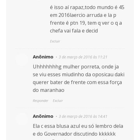
é isso aí rapaz,todo mundo é 45
em 2016laercio arruda e la p
frente é ptn 19, tem q ver o q a
chefa vai fala e decid
Excluir
Anônimo
3 de março de 2016 às 11:21
Uhhhhhhhg mulher porreta, onde ja
se viu esses miudinho da oposicau daki
querer bater de frente com essa força
do maranhao
Responder
Excluir
Anônimo
3 de março de 2016 às 14:41
Ela c essa blusa azul eu só lembro dela
e do Governador discutindo kkkkkk