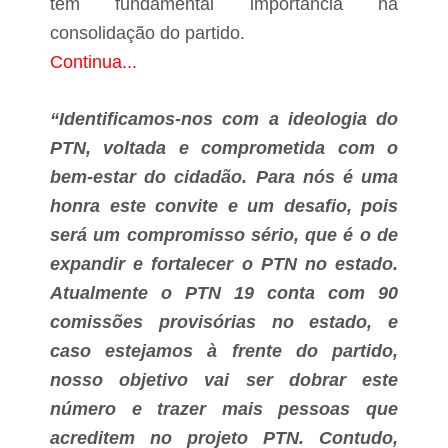
tem fundamental importância na
a
e
L
m
consolidação do partido.
o
c
j
Continua...
o
a
m
L
s
N
e
“Identificamos-nos com a ideologia do
S
c
PTN, voltada e comprometida com o
T
r
O
e
bem-estar do cidadão. Para nós é uma
R
t
E
honra este convite e um desafio, pois
á
e
r
será um compromisso sério, que é o de
s
i
t
o
expandir e fortalecer o PTN no estado.
á
M
c
Atualmente o PTN 19 conta com 90
á
o
r
comissões provisórias no estado, e
c
5
caso estejamos à frente do partido,
i
0
o
nosso objetivo vai ser dobrar este
J
d
e
número e trazer mais pessoas que
e
r
d
acreditem no projeto PTN. Contudo,
r