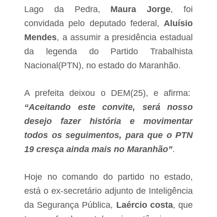
a
i
Lago da Pedra,
Maura Jorge
, foi
I
t
n
a
convidada pelo deputado federal,
Aluísio
t
d
e
Mendes
, a assumir a presidência estadual
e
r
B
da legenda do Partido Trabalhista
n
e
a
r
Nacional(PTN), no estado do Maranhão.
c
n
i
a
o
r
A prefeita deixou o DEM(25), e afirma:
n
d
a
“Aceitando este convite, será nosso
o
l
M
desejo fazer história e movimentar
d
e
a
a
todos os seguimentos, para que o PTN
M
r
19 cresça ainda mais no Maranhão”
.
u
i
l
m
h
s
e
Hoje no comando do partido no estado,
e
r
r
está o ex-secretário adjunto de Inteligência
t
e
o
ú
da Segurança Pública,
Laércio costa
, que
d
n