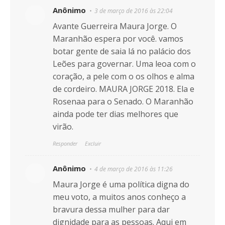
Anônimo
3 de março de 2016 às 22:04
Avante Guerreira Maura Jorge. O
Maranhão espera por você. vamos
botar gente de saia lá no palácio dos
Leões para governar. Uma leoa com o
coração, a pele com o os olhos e alma
de cordeiro. MAURA JORGE 2018. Ela e
Rosenaa para o Senado. O Maranhão
ainda pode ter dias melhores que
virão.
Responder
Excluir
Anônimo
4 de março de 2016 às 11:26
Maura Jorge é uma política digna do
meu voto, a muitos anos conheço a
bravura dessa mulher para dar
dignidade para as pessoas. Aqui em