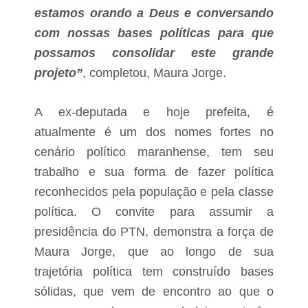
e
y
estamos orando a Deus e conversando
s
c
com nossas bases políticas para que
o
possamos consolidar este grande
n
t
projeto”
, completou, Maura Jorge.
o
A ex-deputada e hoje prefeita, é
atualmente é um dos nomes fortes no
cenário político maranhense, tem seu
trabalho e sua forma de fazer política
reconhecidos pela população e pela classe
política. O convite para assumir a
presidência do PTN, demonstra a força de
Maura Jorge, que ao longo de sua
trajetória política tem construído bases
sólidas, que vem de encontro ao que o