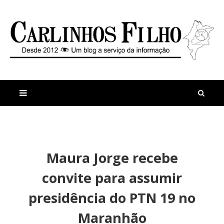
M
a
n
Maura Jorge recebe
i
t
s
i
convite para assumir
r
g
e
o
presidência do PTN 19 no
c
s
e
P
Maranhão
n
E
t
D