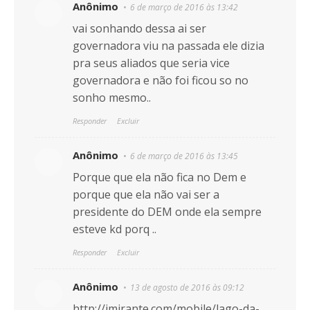
Anônimo
6 de março de 2016 às 13:42
vai sonhando dessa ai ser
governadora viu na passada ele dizia
pra seus aliados que seria vice
governadora e não foi ficou so no
sonho mesmo..
Responder
Excluir
Anônimo
6 de março de 2016 às 13:45
Porque que ela não fica no Dem e
porque que ela não vai ser a
presidente do DEM onde ela sempre
esteve kd porq ..
Responder
Excluir
Anônimo
13 de agosto de 2016 às 09:12
http://imirante.com/mobile/lago-da-