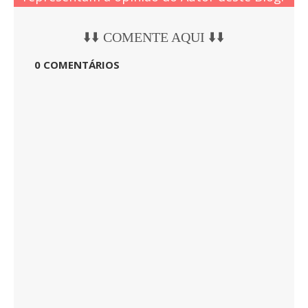
⬇️⬇️ COMENTE AQUI ⬇️⬇️
0 COMENTÁRIOS