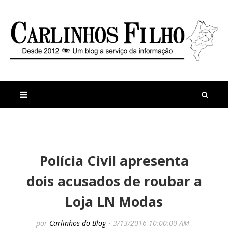
M
a
n
Polícia Civil apresenta
i
t
s
i
dois acusados de roubar a
r
g
e
o
Loja LN Modas
c
s
e
P
n
r
por
Carlinhos do Blog
3/13/2016 10:00:00 AM
t
e