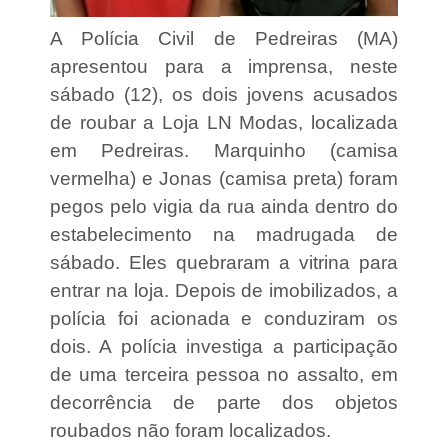
o
g
A Polícia Civil de Pedreiras (MA)
o
p
apresentou para a imprensa, neste
e
l
sábado (12), os dois jovens acusados
o
de roubar a Loja LN Modas, localizada
c
a
em Pedreiras. Marquinho (camisa
vermelha) e Jonas (camisa preta) foram
p
e
pegos pelo vigia da rua ainda dentro do
o
estabelecimento na madrugada de
n
a
sábado. Eles quebraram a vitrina para
t
entrar na loja. Depois de imobilizados, a
o
d
polícia foi acionada e conduziram os
e
P
dois. A polícia investiga a participação
e
de uma terceira pessoa no assalto, em
d
r
decorrência de parte dos objetos
e
roubados não foram localizados.
i