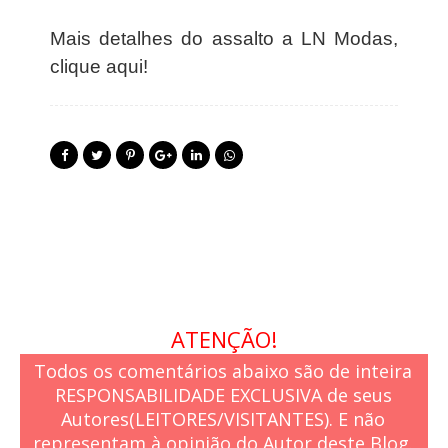
r
a
Mais detalhes do assalto a LN Modas,
s
clique aqui!
ATENÇÃO!
Todos os comentários abaixo são de inteira
RESPONSABILIDADE EXCLUSIVA de seus
Autores(LEITORES/VISITANTES). E não
representam à opinião do Autor deste Blog.