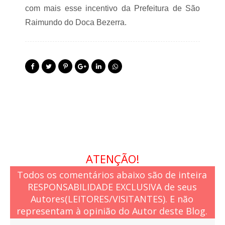
o
com mais esse incentivo da Prefeitura de São
N
Raimundo do Doca Bezerra.
o
r
t
e
ATENÇÃO!
Todos os comentários abaixo são de inteira
RESPONSABILIDADE EXCLUSIVA de seus
Autores(LEITORES/VISITANTES). E não
representam à opinião do Autor deste Blog.