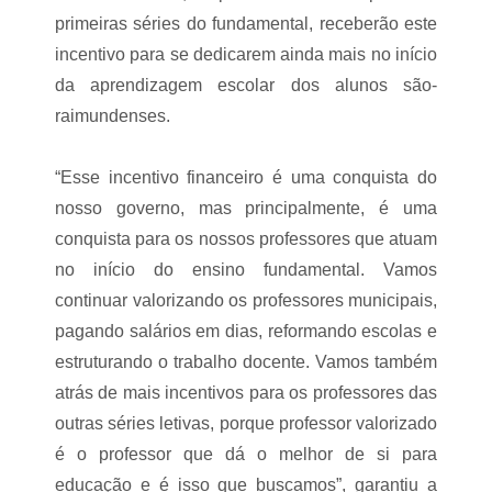
s
o
e
primeiras séries do fundamental, receberão este
s
c
incentivo para se dedicarem ainda mais no início
e
a
l
da aprendizagem escolar dos alunos são-
m
e
p
raimundenses.
i
o
ç
s
õ
n
“Esse incentivo financeiro é uma conquista do
e
o
s
M
nosso governo, mas principalmente, é uma
”
a
conquista para os nossos professores que atuam
r
a
no início do ensino fundamental. Vamos
n
continuar valorizando os professores municipais,
h
ã
pagando salários em dias, reformando escolas e
o
estruturando o trabalho docente. Vamos também
n
a
atrás de mais incentivos para os professores das
s
outras séries letivas, porque professor valorizado
c
i
é o professor que dá o melhor de si para
d
a
educação e é isso que buscamos”, garantiu a