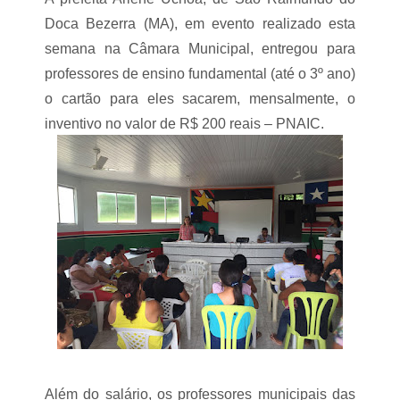
d
e
a
b
Doca Bezerra (MA), em evento realizado esta
n
r
semana na Câmara Municipal, entregou para
ã
a
o
i
professores de ensino fundamental (até o 3º ano)
é
n
o
o cartão para eles sacarem, mensalmente, o
í
c
inventivo no valor de R$ 200 reais – PNAIC.
o
i
o
e
d
n
e
t
o
o
p
p
e
a
r
r
a
a
ç
f
ã
a
o
l
d
a
e
r
n
o
o
v
Além do salário, os professores municipais das