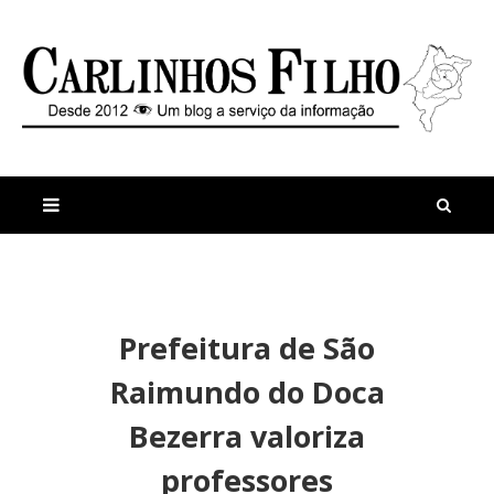
M
a
n
Prefeitura de São
i
t
s
i
Raimundo do Doca
r
g
e
o
Bezerra valoriza
c
s
e
R
professores
n
a
t
i