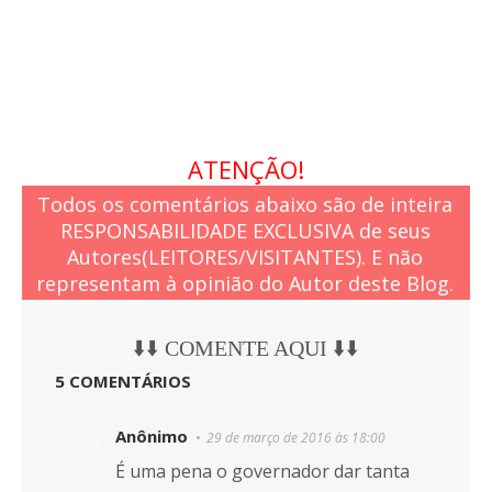
a
s
ATENÇÃO!
Todos os comentários abaixo são de inteira
RESPONSABILIDADE EXCLUSIVA de seus
Autores(LEITORES/VISITANTES). E não
representam à opinião do Autor deste Blog.
⬇️⬇️ COMENTE AQUI ⬇️⬇️
5 COMENTÁRIOS
Anônimo
29 de março de 2016 às 18:00
É uma pena o governador dar tanta