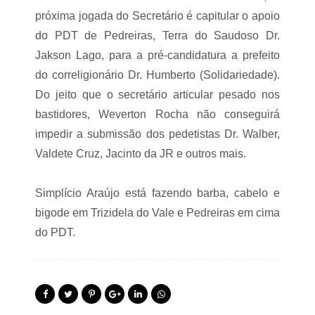
M
próxima jogada do Secretário é capitular o apoio
e
a
do PDT de Pedreiras, Terra do Saudoso Dr.
r
i
Jakson Lago, para a pré-candidatura a prefeito
do correligionário Dr. Humberto (Solidariedade).
M
o
Do jeito que o secretário articular pesado nos
t
bastidores, Weverton Rocha não conseguirá
o
s
impedir a submissão dos pedetistas Dr. Walber,
H
Valdete Cruz, Jacinto da JR e outros mais.
o
n
d
Simplício Araújo está fazendo barba, cabelo e
a
e
bigode em Trizidela do Vale e Pedreiras em cima
P
do PDT.
e
d
r
e
i
r