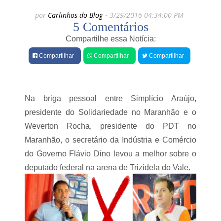
e
r
por
Carlinhos do Blog
3/29/2016 04:34:00 PM
s
s
5 Comentários
a
b
Compartilhe essa Notícia:
e
r
Compartilhar
Compartilhar
Compartilhar
a
i
s
s
Na briga pessoal entre Simplício Araújo,
o
presidente do Solidariedade no Maranhão e o
b
r
Weverton Rocha, presidente do PDT no
e
Maranhão, o secretário da Indústria e Comércio
c
o
do Governo Flávio Dino levou a melhor sobre o
deputado federal na arena de Trizidela do Vale.
o
f
i
c
o
u