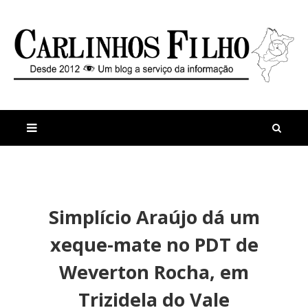
M
a
n
Simplício Araújo dá um
i
t
s
i
xeque-mate no PDT de
r
g
e
o
Weverton Rocha, em
c
s
e
Q
Trizidela do Vale
n
u
t
e