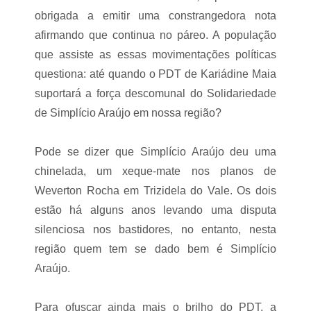
o
n
obrigada a emitir uma constrangedora nota
o
afirmando que continua no páreo. A população
C
o
que assiste as essas movimentações políticas
n
questiona: até quando o PDT de Kariádine Maia
s
ó
suportará a força descomunal do Solidariedade
r
de Simplício Araújo em nossa região?
c
i
o
Pode se dizer que Simplício Araújo deu uma
H
o
chinelada, um xeque-mate nos planos de
n
d
Weverton Rocha em Trizidela do Vale. Os dois
a
estão há alguns anos levando uma disputa
?
P
silenciosa nos bastidores, no entanto, nesta
a
região quem tem se dado bem é Simplício
s
s
Araújo.
e
n
a
Para ofuscar ainda mais o brilho do PDT, a