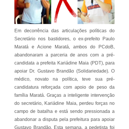
a
i
n
d
a
Em decorrência das articulações políticas do
a
i
Secretário nos bastidores, o ex-prefeito Paulo
s
Maratá e Acione Maratá, ambos do PCdoB,
f
á
abandonaram a parceria de anos com a pré-
c
i
candidata a prefeita Kariádine Maia (PDT), para
l
apoiar Dr. Gustavo Brandão (Solidariedade). O
t
i
médico, novato na política, teve sua pré-
r
candidatura reforçada com apoio de peso da
a
r
família Maratá. Graças a inteligente intervenção
s
do secretário, Kariádine Maia, perdeu forças no
u
a
campo de batalha e está sendo pressionada a
abandonar a disputa pela prefeitura para apoiar
o
t
Gustavo Brandão. Esta semana, a pedetista foi