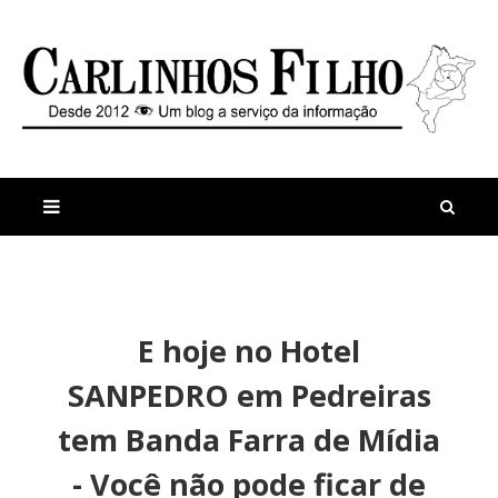
M
a
n
E hoje no Hotel
i
t
s
i
SANPEDRO em Pedreiras
r
g
e
o
tem Banda Farra de Mídia
c
s
e
- Você não pode ficar de
n
t