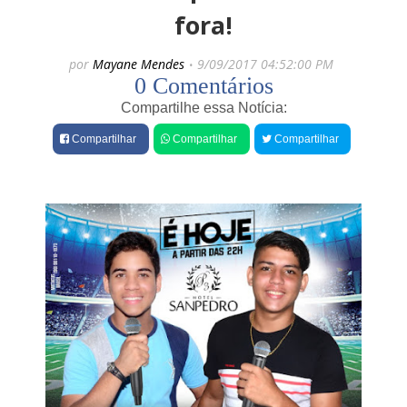
e
fora!
s
por
Mayane Mendes
9/09/2017 04:52:00 PM
0 Comentários
Compartilhe essa Notícia:
Compartilhar
Compartilhar
Compartilhar