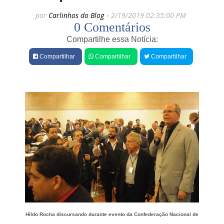
e
por
Carlinhos do Blog
2/19/2019 02:35:00 PM
s
0 Comentários
Compartilhe essa Notícia:
Compartilhar
Compartilhar
Compartilhar
Hildo Rocha discursando durante evento da Confederação Nacional de