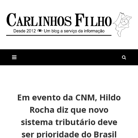
M
a
n
Em evento da CNM, Hildo
i
t
s
i
Rocha diz que novo
r
g
e
o
sistema tributário deve
c
s
e
ser prioridade do Brasil
n
t