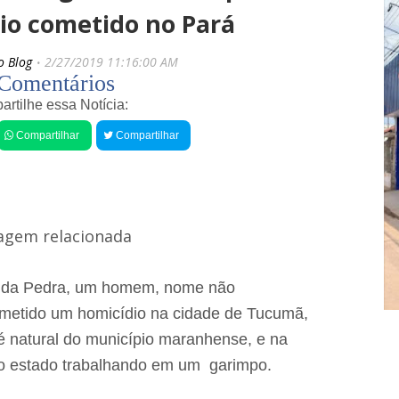
s
i
io cometido no Pará
r
g
e
o
c
s
o Blog
2/27/2019 11:16:00 AM
e
Comentários
n
t
rtilhe essa Notícia:
e
Compartilhar
Compartilhar
s
P
r
e
f
e
i
t
u
r
o da Pedra, um homem, nome não
a
cometido um homicídio na cidade de Tucumã,
d
e
 é natural do município maranhense, e na
L
ro estado trabalhando em um garimpo.
a
g
o