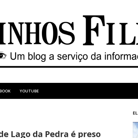
EBOOK
YOUTUBE
E
M
A
a
n
e Lago da Pedra é preso
i
t