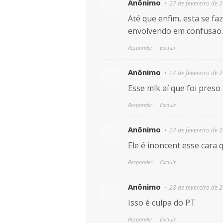
Anônimo
27 de fevereiro de 
Até que enfim, esta se fa
envolvendo em confusao.
Responder
Excluir
Anônimo
27 de fevereiro de 
Esse mlk aí que foi preso
Responder
Excluir
Anônimo
27 de fevereiro de 
Ele é inoncent esse cara 
Responder
Excluir
Anônimo
28 de fevereiro de 
Isso é culpa do PT
Responder
Excluir