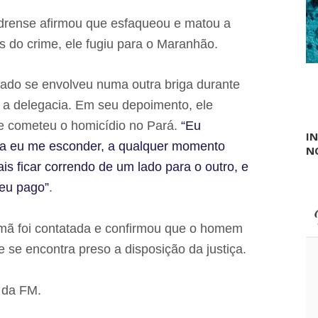
o
d
edrense afirmou que esfaqueou e matou a
o
C
s do crime, ele fugiu para o Maranhão.
a
r
n
usado se envolveu numa outra briga durante
a
v
é a delegacia. Em seu depoimento, ele
a
e cometeu o homicídio no Pará.
“Eu
l
I
d
va eu me esconder, a qualquer momento
N
a
is ficar correndo de um lado para o outro, e
G
e
 eu pago”
.
n
t
e
mã foi contatada e confirmou que o homem
-
A
e se encontra preso a disposição da justiça.
n
o
I
 da FM.
I
I