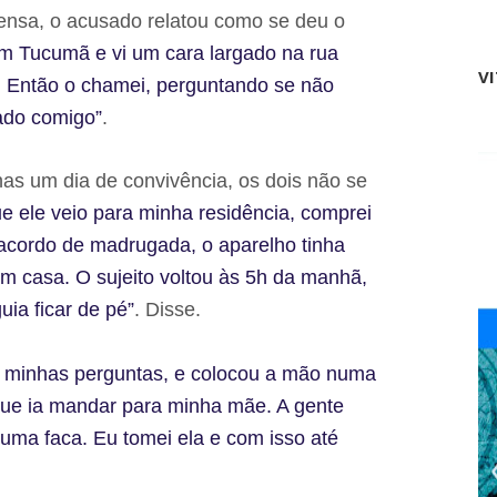
d
ensa, o acusado relatou como se deu o
a
m Tucumã e vi um cara largado na rua
P
V
e
. Então o chamei, perguntando se não
d
ado comigo”
.
r
a
d
i
s um dia de convivência, os dois não se
v
 ele veio para minha residência, comprei
u
l
acordo de madrugada, o aparelho tinha
g
em casa. O sujeito voltou às 5h da manhã,
a
p
ia ficar de pé”
. Disse.
r
o
g
 minhas perguntas, e colocou a mão numa
r
a
que ia mandar para minha mãe. A gente
m
 uma faca. Eu tomei ela e com isso até
a
ç
ã