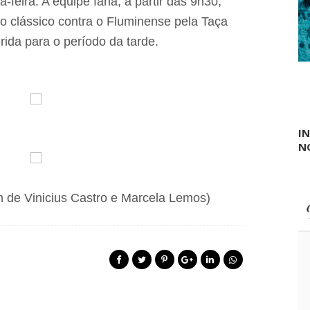
feira. A equipe faria, a partir das 9h30,
i
m
d
do clássico contra o Fluminense pela Taça
a
e
v
l
rida para o período da tarde.
e
a
r
d
e
o
a
V
d
a
o
l
r
e
I
O
N
g
l
e
s
 de Vinicius Castro e Marcela Lemos)