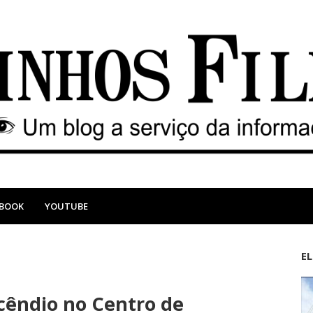
EBOOK
YOUTUBE
E
M
A
a
n
cêndio no Centro de
i
t