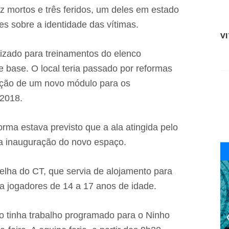
s
e
 mortos e três feridos, um deles em estado
t
c
es sobre a identidade das vítimas.
o
a
u
V
s
s
a
e
lizado para treinamentos do elenco
e
n
f
de base. O local teria passado por reformas
d
u
o
r
ação de um novo módulo para os
p
t
 2018.
e
a
r
o
s
b
e
rma estava previsto que a ala atingida pelo
j
g
e
 a inauguração do novo espaço.
u
t
i
o
d
s
velha do CT, que servia de alojamento para
o
e
"
m
ia jogadores de 14 a 17 anos de idade.
,
T
a
r
f
i
o tinha trabalho programado para o Ninho
i
z
r