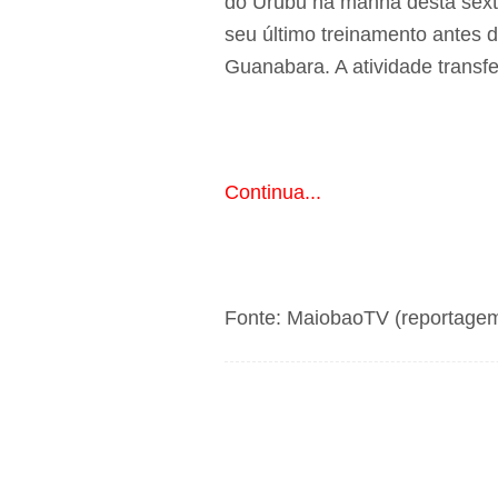
do Urubu na manhã desta sexta-
seu último treinamento antes 
Guanabara. A atividade transfe
Continua...
Fonte: MaiobaoTV (reportagem