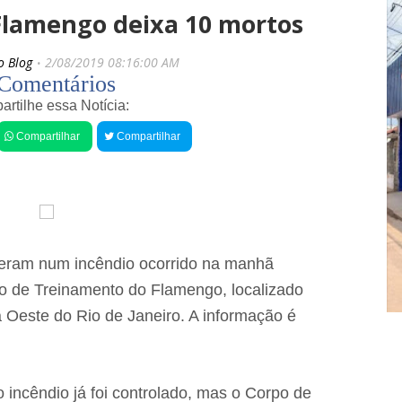
s
i
Flamengo deixa 10 mortos
r
g
e
o
c
s
o Blog
2/08/2019 08:16:00 AM
e
"
Comentários
n
N
t
rtilhe essa Notícia:
ã
e
o
Compartilhar
Compartilhar
a
s
g
F
i
á
c
b
o
i
m
o
m
J
á
ú
eram num incêndio ocorrido na manhã
c
n
o
i
tro de Treinamento do Flamengo, localizado
n
o
Oeste do Rio de Janeiro. A informação é
d
r
u
i
t
n
a
v
e
a
 incêndio já foi controlado, mas o Corpo de
e
d