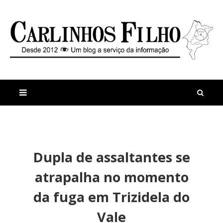
M
a
n
Dupla de assaltantes se
i
t
s
i
atrapalha no momento
r
g
e
o
da fuga em Trizidela do
c
s
e
E
Vale
n
r
t
l