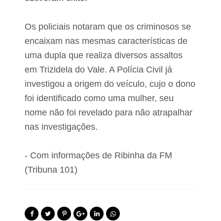
e
r
i
Os policiais notaram que os criminosos se
s
c
encaixam nas mesmas características de
o
uma dupla que realiza diversos assaltos
s
e
em Trizidela do Vale. A Polícia Civil já
m
investigou a origem do veículo, cujo o dono
c
a
foi identificado como uma mulher, seu
s
o
nome não foi revelado para não atrapalhar
d
nas investigações.
e
e
n
- Com informações de Ribinha da FM
c
h
(Tribuna 101)
e
n
t
e