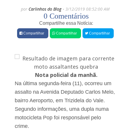
e
â
por
Carlinhos do Blog
3/12/2019 08:52:00 AM
n
s
0 Comentários
i
P
o
r
Compartilhe essa Notícia:
X
e
a
f
Compartilhar
Compartilhar
Compartilhar
v
e
i
i
e
t
r
u
é
r
a
a
g
d
Nota policial da manhã.
r
e
a
T
Na última segunda-feira (11), ocorreu um
c
r
i
i
assalto na Avenida Deputado Carlos Melo,
a
z
bairro Aeroporto, em Trizidela do Vale.
d
i
o
d
Segundo informações, uma dupla numa
c
e
o
motocicleta Pop foi responsável pelo
l
a
crime.
t
d