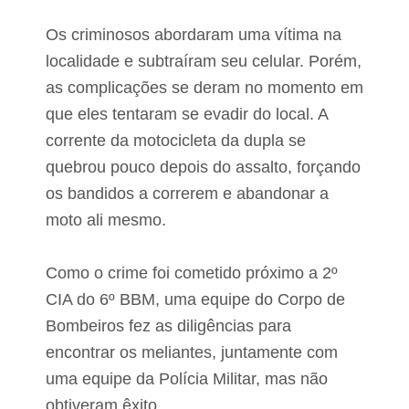
í
o
t
V
Os criminosos abordaram uma vítima na
u
a
l
l
localidade e subtraíram seu celular. Porém,
o
e
d
as complicações se deram no momento em
d
e
i
que eles tentaram se evadir do local. A
c
s
i
c
corrente da motocicleta da dupla se
d
u
a
quebrou pouco depois do assalto, forçando
t
d
e
os bandidos a correrem e abandonar a
ã
p
o
moto ali mesmo.
l
d
a
e
n
S
e
Como o crime foi cometido próximo a 2º
ã
j
o
CIA do 6º BBM, uma equipe do Corpo de
a
L
m
Bombeiros fez as diligências para
u
e
í
n
encontrar os meliantes, juntamente com
s
t
uma equipe da Polícia Militar, mas não
o
d
obtiveram êxito.