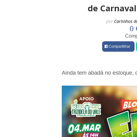
de Carnaval 
por
Carlinhos d
0 
Compa
Compartilhar
Ainda tem abadá no estoque, c