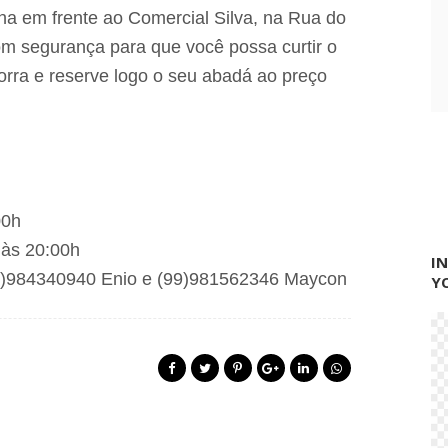
o
ha em frente ao Comercial Silva, na Rua do
n
t
m segurança para que você possa curtir o
o
orra e reserve logo o seu abadá ao preço
p
a
r
a
r
e
c
e
b
00h
e
às 20:00h
r
I
o
9)984340940 Enio e (99)981562346 Maycon
Y
s
f
o
l
i
õ
e
s