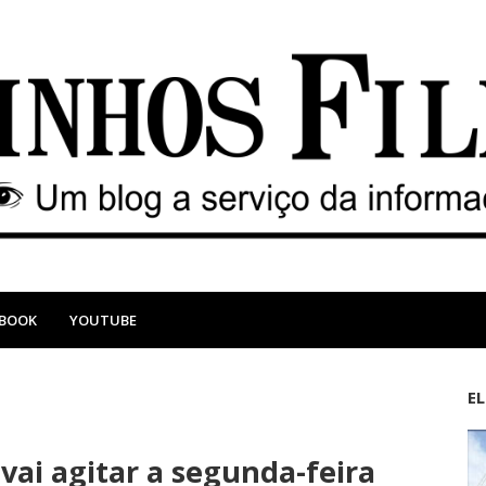
EBOOK
YOUTUBE
E
M
A
a
n
ai agitar a segunda-feira
i
t