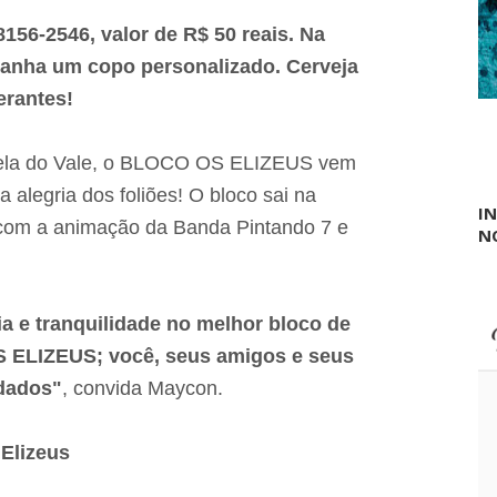
r
e
n
8156-2546, valor de R$ 50 reais. Na
c
a
a
v
anha um copo personalizado. Cerveja
r
a
n
gerantes!
l
a
d
v
e
a
P
idela do Vale, o BLOCO OS ELIZEUS vem
l
o
 alegria dos foliões! O bloco sai na
r
I
t
l com a animação da Banda Pintando 7 e
N
o
F
r
a
n
ia e tranquilidade no melhor bloco de
c
OS ELIZEUS; você, seus amigos e seus
o
e
idados"
, convida Maycon.
s
t
á
Elizeus
p
r