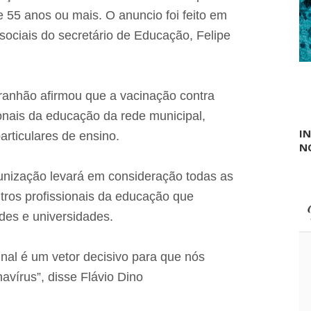
é
n
r
de 55 anos ou mais. O anuncio foi feito em
d
i
a
sociais do secretário de Educação, Felipe
o
e
d
m
a
o
s
b
L
ranhão afirmou que a vacinação contra
r
o
a
b
ionais da educação da rede municipal,
s
a
I
e
articulares de ensino.
s
N
s
d
e
o
m
g
munização levará em consideração todas as
á
r
utros profissionais da educação que
g
u
u
p
des e universidades.
a
o
"
d
,
o
nal é um vetor decisivo para que nós
p
p
o
r
vírus”, disse Flávio Dino
s
e
t
f
a