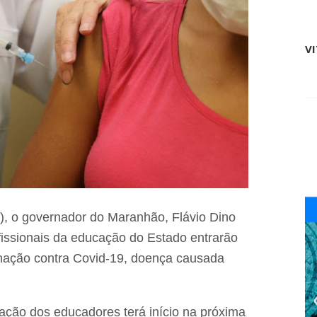
t
m
o
o
d
r
e
V
a
B
c
a
o
c
m
a
f
b
o
a
g
l
u
i
e
n
t
a
e
u
s
g
a
u
í
5), o governador do Maranhão, Flávio Dino
r
d
issionais da educação do Estado entrarão
a
a
p
d
cinação contra Covid-19, doença causada
o
e
ç
R
o
o
a
g
ação dos educadores terá início na próxima
i