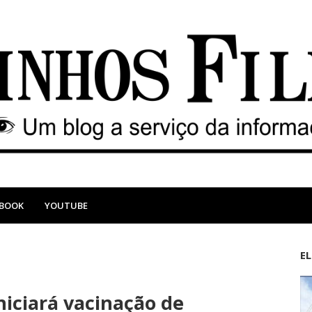
EBOOK
YOUTUBE
E
M
A
a
n
iciará vacinação de
i
t