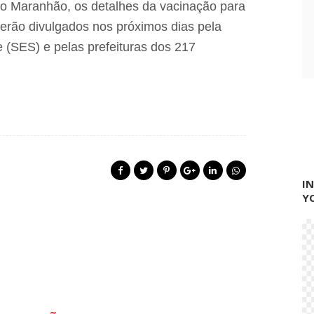
e
o Maranhão, os detalhes da vacinação para
E
i
x
serão divulgados nos próximos dias pela
t
p
o
 (SES) e pelas prefeituras dos 217
e
d
d
e
i
P
t
o
o
ç
J
ã
ú
o
n
d
i
e
o
P
r
e
I
d
Y
r
a
s