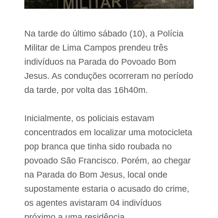
d
á
a
r
s
i
n
o
Na tarde do último sábado (10), a Polícia
o
d
B
e
Militar de Lima Campos prendeu três
a
1
indivíduos na Parada do Povoado Bom
i
4
r
a
Jesus. As conduções ocorreram no período
r
n
o
da tarde, por volta das 16h40m.
o
S
s
e
e
t
q
Inicialmente, os policiais estavam
ú
u
concentrados em
localizar uma motocicleta
b
e
a
m
pop branca que tinha sido roubada no
l
l
e
povoado São Francisco. Porém, ao chegar
e
v
na Parada do Bom Jesus, local onde
B
a
a
o
supostamente estaria o acusado do crime,
c
c
a
os agentes avistaram 04 indivíduos
r
b
é
próximo a uma residência.