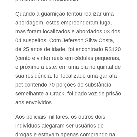
a
d
l
i
Quando a guarnição tentou realizar uma
t
o
abordagem, estes empreenderam fuga,
é
v
mas foram localizados e abordados 03 dos
o
04 suspeitos. Com Jeferson Silva Costa,
c
ê
de 25 anos de idade, foi encontrado R$120
!
(cento e vinte) reais em cédulas pequenas,
e próximo a este, em uma pia no quintal de
sua residência, foi localizado uma garrafa
pet contendo 70 porções de substância
semelhante a Crack, foi dado voz de prisão
aos envolvidos.
Aos policiais militares, os outros dois
indivíduos alegaram ser usuários de
drogas e estavam apenas comprando na