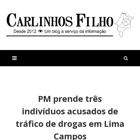
M
a
n
PM prende três
i
t
s
i
indivíduos acusados de
r
g
e
o
tráfico de drogas em Lima
c
s
e
M
Campos
n
u
t
l