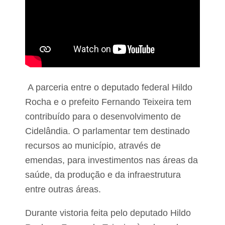
F
a
m
e
m
,
T
C
E
p
A parceria entre o deputado federal Hildo
r
Rocha e o prefeito Fernando Teixeira tem
o
r
contribuído para o desenvolvimento de
r
o
Cidelândia. O parlamentar tem destinado
g
recursos ao município, através de
a
p
emendas, para investimentos nas áreas da
r
saúde, da produção e da infraestrutura
a
z
entre outras áreas.
o
p
a
Durante vistoria feita pelo deputado Hildo
r