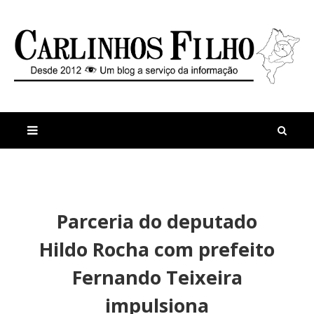
M
a
n
Parceria do deputado
i
t
s
i
Hildo Rocha com prefeito
r
g
e
o
Fernando Teixeira
c
s
e
impulsiona
n
e
t
v