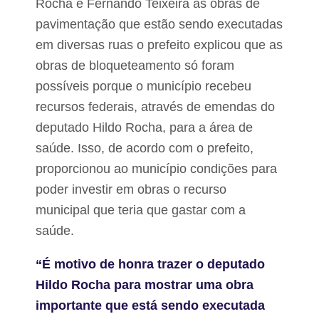
Rocha e Fernando Teixeira às obras de
a
p
pavimentação que estão sendo executadas
r
em diversas ruas o prefeito explicou que as
e
s
obras de bloqueteamento só foram
t
a
possíveis porque o município recebeu
ç
recursos federais, através de emendas do
ã
o
deputado Hildo Rocha, para a área de
d
e
saúde. Isso, de acordo com o prefeito,
c
proporcionou ao município condições para
o
n
poder investir em obras o recurso
t
municipal que teria que gastar com a
a
s
saúde.
“É motivo de honra trazer o deputado
Hildo Rocha para mostrar uma obra
importante que está sendo executada