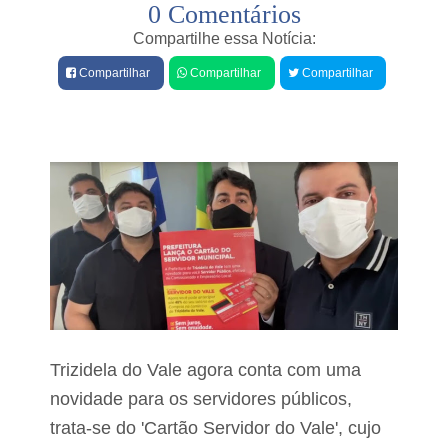
0 Comentários
e
r
a
s
Compartilhe essa Notícia:
J
V
o
Compartilhar
Compartilhar
Compartilhar
e
r
r
g
e
e
a
s
d
o
o
l
r
i
d
c
e
i
o
t
p
a
o
r
s
e
i
c
ç
u
ã
p
o
Trizidela do Vale agora conta com uma
e
r
r
novidade para os servidores públicos,
e
a
l
trata-se do 'Cartão Servidor do Vale', cujo
ç
a