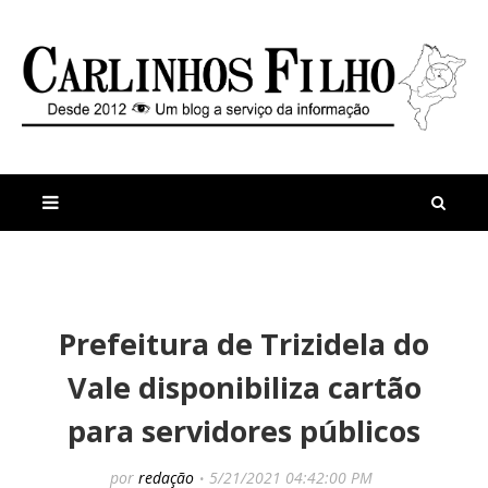
M
a
n
Prefeitura de Trizidela do
i
t
s
i
Vale disponibiliza cartão
r
g
e
o
para servidores públicos
c
s
e
M
n
a
por
redação
5/21/2021 04:42:00 PM
t
u