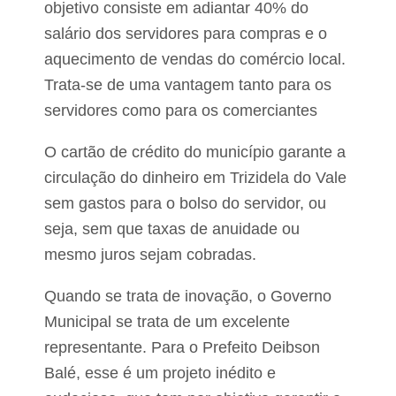
ã
t
objetivo consiste em adiantar 40% do
o
a
salário dos servidores para compras e o
d
c
a
o
aquecimento de vendas do comércio local.
s
n
r
Trata-se de uma vantagem tanto para os
s
o
t
servidores como para os comerciantes
d
r
o
a
v
n
O cartão de crédito do município garante a
i
g
a
circulação do dinheiro em Trizidela do Vale
i
s
m
sem gastos para o bolso do servidor, ou
q
e
u
seja, sem que taxas de anuidade ou
n
e
t
mesmo juros sejam cobradas.
l
o
i
s
g
o
Quando se trata de inovação, o Governo
a
f
Municipal se trata de um excelente
r
B
i
representante. Para o Prefeito Deibson
a
d
c
o
Balé, esse é um projeto inédito e
a
p