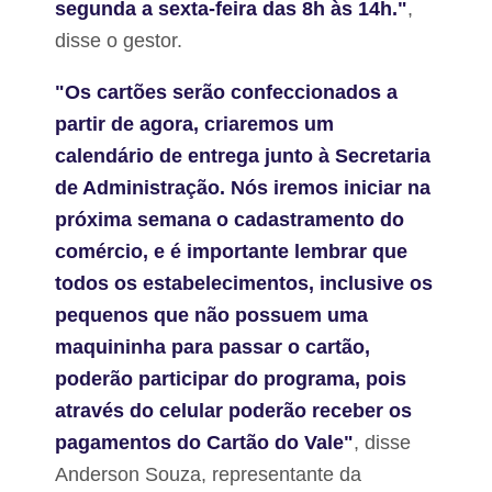
d
segunda a sexta-feira das 8h às 14h."
,
p
r
e
disse o gestor.
i
l
g
a
u
p
"Os cartões serão confeccionados a
e
r
partir de agora, criaremos um
s
e
a
f
calendário de entrega junto à Secretaria
P
e
a
de Administração. Nós iremos iniciar na
i
u
t
próxima semana o cadastramento do
l
u
o
r
comércio, e é importante lembrar que
R
a
todos os estabelecimentos, inclusive os
a
d
e
pequenos que não possuem uma
o
L
s
maquininha para passar o cartão,
a
g
poderão participar do programa, pois
o
a
através do celular poderão receber os
G
pagamentos do Cartão do Vale"
, disse
r
a
Anderson Souza, representante da
n