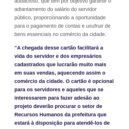
audacioso, que tem por objetivo garantir o
b
o
a
r
adiantamento do salário do servidor
l
m
à
público, proporcionando a oportunidade
o
L
t
para o pagamento de contas e usufruir de
a
o
g
r
bens essenciais no comércio da cidade.
o
i
a
s
"A chegada desse cartão facilitará a
G
t
r
a
vida do servidor e dos empresários
a
d
n
cadastrados que lucrarão muito mais
e
d
c
em suas vendas, aquecendo assim o
e
a
e
r
comércio da cidade. O cartão é opcional
L
r
a
para os servidores e aqueles que se
o
g
a
interessarem para fazer adesão ao
o
l
d
projeto deverão procurar o setor de
u
o
g
Recursos Humanos da prefeitura que
s
a
R
d
estará à disposição para atendê-los de
o
o