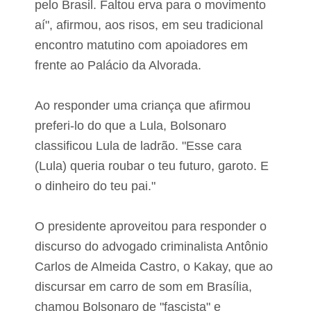
pelo Brasil. Faltou erva para o movimento
i
z
aí", afirmou, aos risos, em seu tradicional
i
d
encontro matutino com apoiadores em
e
frente ao Palácio da Alvorada.
l
a
d
Ao responder uma criança que afirmou
o
V
preferi-lo do que a Lula, Bolsonaro
a
l
classificou Lula de ladrão. "Esse cara
e
(Lula) queria roubar o teu futuro, garoto. E
o dinheiro do teu pai."
O presidente aproveitou para responder o
discurso do advogado criminalista Antônio
Carlos de Almeida Castro, o Kakay, que ao
discursar em carro de som em Brasília,
chamou Bolsonaro de "fascista" e