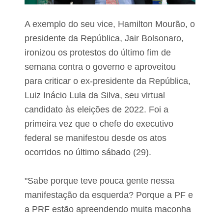
e
r
r
i
á
n
A exemplo do seu vice, Hamilton Mourão, o
v
h
a
presidente da República, Jair Bolsonaro,
a
c
s
ironizou os protestos do último fim de
i
é
n
p
semana contra o governo e aproveitou
a
r
d
para criticar o ex-presidente da República,
e
a
s
Luiz Inácio Lula da Silva, seu virtual
a
o
t
candidato às eleições de 2022. Foi a
c
é
o
primeira vez que o chefe do executivo
o
m
f
d
federal se manifestou desde os atos
i
r
n
ocorridos no último sábado (29).
o
a
g
l
a
d
s
"Sabe porque teve pouca gente nessa
o
e
manifestação da esquerda? Porque a PF e
a
m
n
T
a PRF estão apreendendo muita maconha
o
r