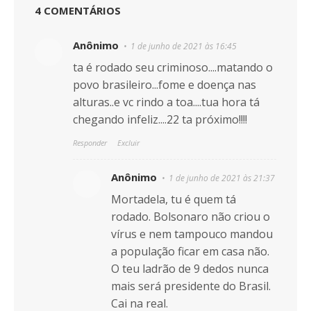
4 COMENTÁRIOS
Anônimo
1 de junho de 2021 às 16:45
ta é rodado seu criminoso....matando o
povo brasileiro...fome e doença nas
alturas..e vc rindo a toa....tua hora tá
chegando infeliz....22 ta próximo!!!!
Responder
Excluir
Anônimo
1 de junho de 2021 às 21:37
Mortadela, tu é quem tá
rodado. Bolsonaro não criou o
vírus e nem tampouco mandou
a população ficar em casa não.
O teu ladrão de 9 dedos nunca
mais será presidente do Brasil.
Cai na real.