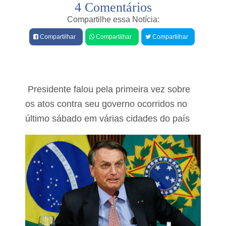
4 Comentários
e
i
s
s
Compartilhe essa Notícia:
t
I
r
Compartilhar
Compartilhar
Compartilhar
n
o
d
s
i
d
v
i
í
z
d
Presidente falou pela primeira vez sobre
e
u
o
os atos contra seu governo ocorridos no
q
f
u
último sábado em várias cidades do país
o
e
r
p
a
o
g
p
i
u
d
l
o
a
d
ç
e
ã
P
o
e
s
d