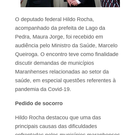
o
o
r
s
O deputado federal Hildo Rocha,
c
acompanhado da prefeita de Lago da
o
n
Pedra, Maura Jorge, foi recebido em
t
audiência pelo Ministro da Saúde, Marcelo
r
a
Queiroga. O encontro teve como finalidade
J
a
discutir demandas de municípios
i
Maranhenses relacionadas ao setor da
r
B
saúde, em especial questões referentes à
o
l
pandemia da Covid-19.
s
o
Pedido de socorro
n
a
r
Hildo Rocha destacou que uma das
o
principais causas das dificuldades
e
m