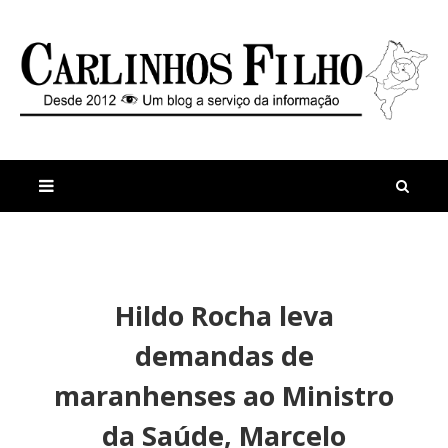
M
a
n
Hildo Rocha leva
i
t
s
i
demandas de
r
g
e
o
maranhenses ao Ministro
c
s
e
da Saúde, Marcelo
n
t