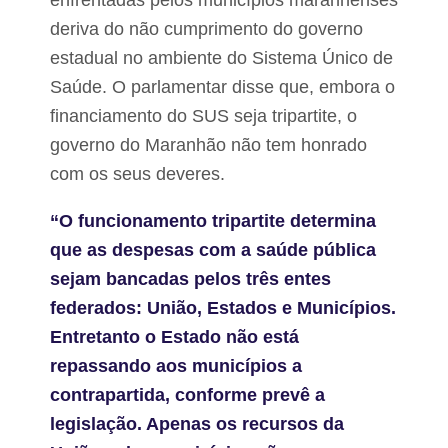
enfrentadas pelos municípios maranhenses
B
a
deriva do não cumprimento do governo
c
estadual no ambiente do Sistema Único de
a
b
Saúde. O parlamentar disse que, embora o
a
financiamento do SUS seja tripartite, o
l
governo do Maranhão não tem honrado
com os seus deveres.
“O funcionamento tripartite determina
que as despesas com a saúde pública
sejam bancadas pelos três entes
federados: União, Estados e Municípios.
Entretanto o Estado não está
repassando aos municípios a
contrapartida, conforme prevê a
legislação. Apenas os recursos da