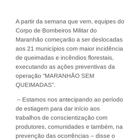
o
o
d
n
a
t
P
r
A partir da semana que vem, equipes do
o
a
l
Corpo de Bombeiros Militar do
d
í
a
Maranhão começarão a ser deslocadas
c
p
i
e
aos 21 municípios com maior incidência
a
l
F
de queimadas e incêndios florestais,
a
e
P
executando as ações preventivas da
d
o
e
l
operação “MARANHÃO SEM
r
í
QUEIMADAS”.
a
c
l
i
p
a
– Estamos nos antecipando ao período
a
M
r
de estiagem para dar início aos
i
a
l
trabalhos de conscientização com
r
i
e
t
produtores, comunidades e também, na
p
a
prevenção das ocorrências – disse o
r
r