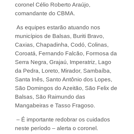
i
coronel Célio Roberto Araújo,
i
comandante do CBMA.
r
f
As equipes estarão atuando nos
r
a
municípios de Balsas, Buriti Bravo,
u
d
Caxias, Chapadinha, Codó, Colinas,
e
Coroatá, Fernando Falcão, Formosa da
s
c
Serra Negra, Grajaú, Imperatriz, Lago
o
da Pedra, Loreto, Mirador, Sambaíba,
n
t
Santa Inês, Santo Antônio dos Lopes,
r
a
São Domingos do Azeitão, São Felix de
o
Balsas, São Raimundo das
I
N
Mangabeiras e Tasso Fragoso.
S
S
– É importante redobrar os cuidados
n
o
neste período – alerta o coronel.
M