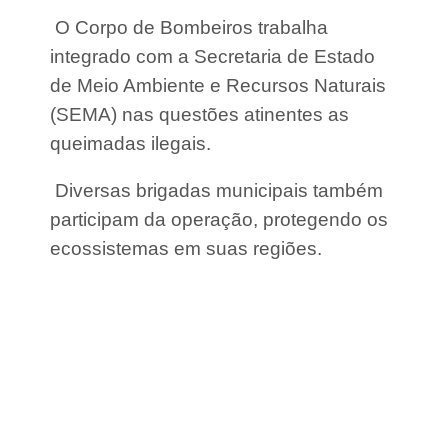
a
r
O Corpo de Bombeiros trabalha
a
integrado com a Secretaria de Estado
n
h
de Meio Ambiente e Recursos Naturais
ã
(SEMA) nas questões atinentes as
o
queimadas ilegais.
Diversas brigadas municipais também
participam da operação, protegendo os
ecossistemas em suas regiões.