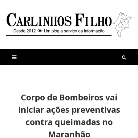
M
a
n
Corpo de Bombeiros vai
i
t
s
i
iniciar ações preventivas
r
g
e
o
contra queimadas no
c
s
e
M
Maranhão
n
a
t
i