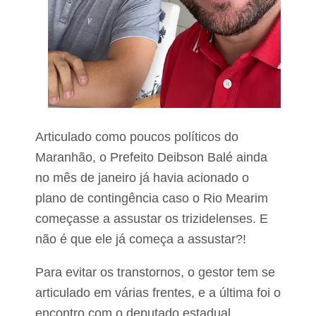
o
9
n
b
a
i
R
l
.
h
L
õ
o
e
u
s
r
c
i
o
v
m
Articulado como poucos políticos do
a
r
l
Maranhão, o Prefeito Deibson Balé ainda
e
A
o
no mês de janeiro já havia acionado o
l
n
v
e
plano de contingência caso o Rio Mearim
e
r
s
começasse a assustar os trizidelenses. E
a
P
ç
não é que ele já começa a assustar?!
e
ã
r
o
e
d
Para evitar os transtornos, o gestor tem se
i
e
articulado em várias frentes, e a última foi o
r
g
a
a
encontro com o deputado estadual