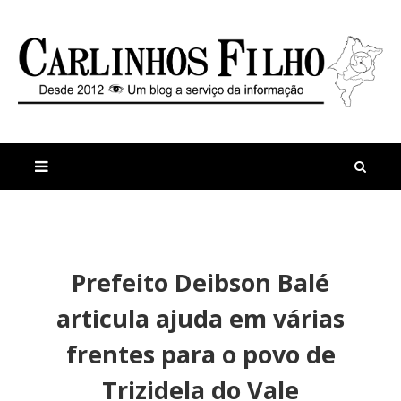
M
a
n
Prefeito Deibson Balé
i
t
s
i
articula ajuda em várias
r
g
e
o
frentes para o povo de
c
s
e
I
Trizidela do Vale
n
n
t
d