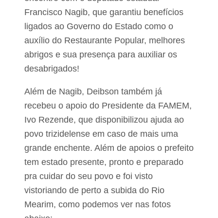
e
s
Francisco Nagib, que garantiu benefícios
o
P
l
ligados ao Governo do Estado como o
e
i
d
n
auxílio do Restaurante Popular, melhores
r
a
abrigos e sua presença para auxiliar os
e
e
i
e
desabrigados!
r
t
a
a
s
Além de Nagib, Deibson também já
n
o
recebeu o apoio do Presidente da FAMEM,
l
Ivo Rezende, que disponibilizou ajuda ao
povo trizidelense em caso de mais uma
grande enchente. Além de apoios o prefeito
tem estado presente, pronto e preparado
pra cuidar do seu povo e foi visto
vistoriando de perto a subida do Rio
Mearim, como podemos ver nas fotos