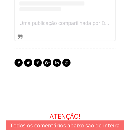
U
ma publicação compartilhada por DEPUTADO NAGIB (@fconagib)
ATENÇÃO!
Todos os comentários abaixo são de inteira