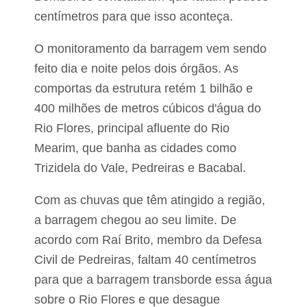
M
centímetros para que isso aconteça.
e
a
r
O monitoramento da barragem vem sendo
i
m
feito dia e noite pelos dois órgãos. As
comportas da estrutura retém 1 bilhão e
400 milhões de metros cúbicos d'água do
Rio Flores, principal afluente do Rio
Mearim, que banha as cidades como
Trizidela do Vale, Pedreiras e Bacabal.
Com as chuvas que têm atingido a região,
a barragem chegou ao seu limite. De
acordo com Raí Brito, membro da Defesa
Civil de Pedreiras, faltam 40 centímetros
para que a barragem transborde essa água
sobre o Rio Flores e que desague