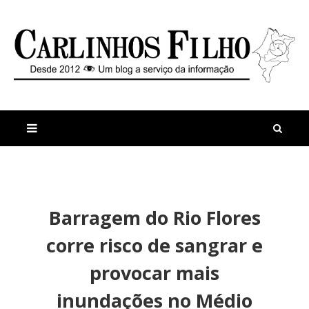
M
a
n
Barragem do Rio Flores
i
t
s
i
corre risco de sangrar e
r
g
e
o
provocar mais
c
s
e
inundações no Médio
n
t