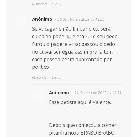
Responder
Excluir
Anônimo
20 de abril de 2023 às 18:25
Se vc cagar e não limpar o cú, será
culpa do papel que era rui e seu dedo
furou o papel e vc só passou o dedo
no cu,vai ser égua assim pra lá,tem
cada pessoa besta apaixonado por
político
Responder
Excluir
Anônimo
21 de abril de 2023 às 12:33
Esse petista aqui é Valente.
Depois que começou a comer
picanha ficou BRABO BRABO