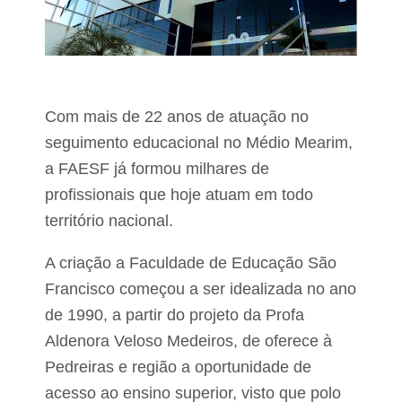
o
r
t
a
g
e
m
Com mais de 22 anos de atuação no
d
o
seguimento educacional no Médio Mearim,
"
F
a FAESF já formou milhares de
a
profissionais que hoje atuam em todo
n
t
território nacional.
á
s
A criação a Faculdade de Educação São
t
i
Francisco começou a ser idealizada no ano
c
o
de 1990, a partir do projeto da Profa
"
Aldenora Veloso Medeiros, de oferece à
Pedreiras e região a oportunidade de
acesso ao ensino superior, visto que polo