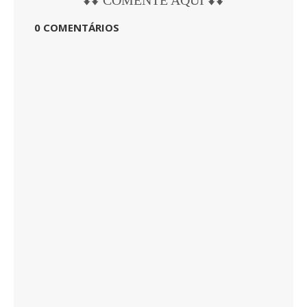
⬇️⬇️ COMENTE AQUI ⬇️⬇️
0 COMENTÁRIOS