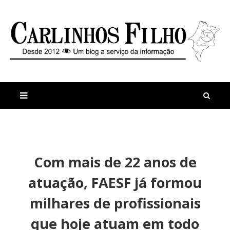
M
a
n
Com mais de 22 anos de
i
t
s
i
atuação, FAESF já formou
r
g
e
o
milhares de profissionais
c
s
e
que hoje atuam em todo
n
t