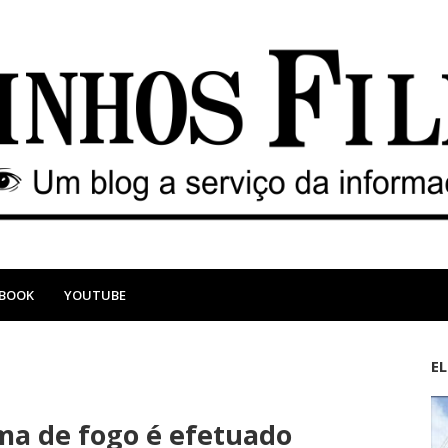
EBOOK
YOUTUBE
E
M
A
a
n
ma de fogo é efetuado
i
t