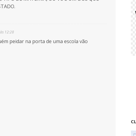
STADO.
 às 12:28
guém peidar na porta de uma escola vão
CL