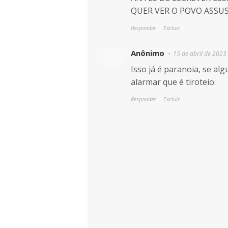
QUER VER O POVO ASSU
Responder
Excluir
Anônimo
15 de abril de 2023
Isso já é paranoia, se al
alarmar que é tiroteio.
Responder
Excluir