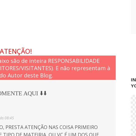
õ
e
s
ATENÇÃO!
ixo são de inteira RESPONSABILIDADE
EITORES/VISITANTES). E não representam à
do Autor deste Blog.
I
Y
COMENTE AQUI ⬇️⬇️
 às 08:45
SO, PRESTA ATENÇÃO NAS COISA PRIMEIRO
E TIPO DE MATEIRIA, OU VC É UM DOS QUE