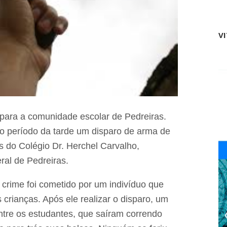
c
z
o
q
n
u
f
V
e
i
u
r
n
m
i
a
ã
r
o
s
B
u
r
a
a
p
 para a comunidade escolar de Pedreiras.
s
r
i
o período da tarde um disparo de arma de
é
l
-
-
 do Colégio Dr. Herchel Carvalho,
c
C
eral de Pedreiras.
a
h
n
i
d
n
crime foi cometido por um indivíduo que
i
a
d
crianças. Após ele realizar o disparo, um
é
a
i
ntre os estudantes, que saíram correndo
t
m
u