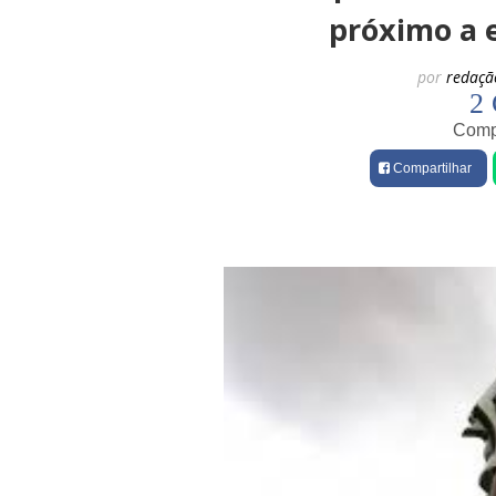
próximo a 
por
redaçã
2 
Compa
Compartilhar