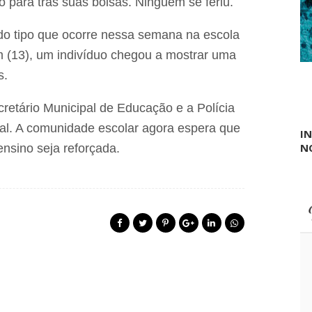
p
 para trás suas bolsas. Ninguém se feriu.
r
o
a
r
 do tipo que ocorre nessa semana na escola
a
t
p
a
 (13), um indivíduo chegou a mostrar uma
r
n
e
s.
t
f
e
e
p
cretário Municipal de Educação e a Polícia
i
a
t
r
cal. A comunidade escolar agora espera que
I
o
a
N
d
nsino seja reforçada.
t
e
e
L
l
a
e
g
c
o
o
d
m
a
u
P
n
e
i
d
c
r
a
a
ç