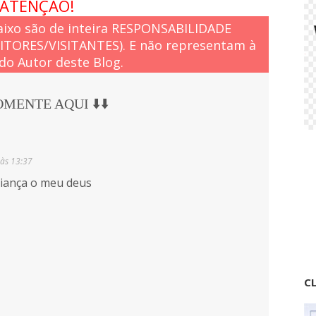
ATENÇÃO!
ixo são de inteira RESPONSABILIDADE
EITORES/VISITANTES). E não representam à
do Autor deste Blog.
COMENTE AQUI ⬇️⬇️
 às 13:37
riança o meu deus
CL