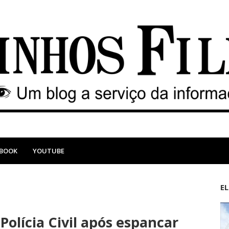
EBOOK
YOUTUBE
E
M
A
a
n
 Polícia Civil após espancar
i
t