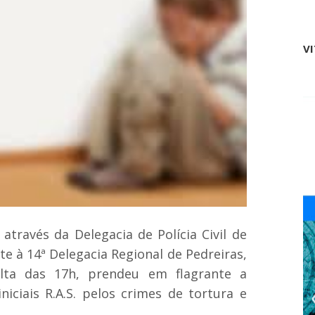
a
e
b
n
r
t
e
V
o
i
s
n
p
s
a
c
r
r
a
i
e
ç
m
õ
p
e
r
s
e
p
s
a
a
r
d
a
e
 através da Delegacia de Polícia Civil de
c
t
a
e à 14ª Delegacia Regional de Pedreiras,
r
s
a
olta das 17h, prendeu em flagrante a
a
n
m
s
niciais R.A.S. pelos crimes de tortura e
e
p
n