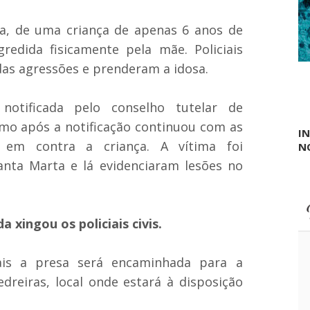
o
t
r
o
t
va, de uma criança de apenas 6 anos de
c
e
redida fisicamente pela mãe. Policiais
o
e
m
s
das agressões e prenderam a idosa.
u
c
n
o
i
l
notificada pelo conselho tutelar de
t
a
á
mo após a notificação continuou com as
r
I
r
n
 em contra a criança. A vítima foi
N
i
a
o
g
anta Marta e lá evidenciaram lesões no
e
s
t
ã
 xingou os policiais civis.
o
d
e
ais a presa será encaminhada para a
M
a
edreiras, local onde estará à disposição
u
r