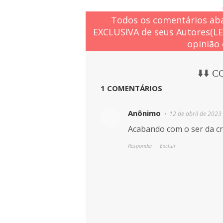
Todos os comentários aba
EXCLUSIVA de seus Autores(L
opinião 
⬇️⬇️ 
1 COMENTÁRIOS
Anônimo
12 de abril de 2023
Acabando com o ser da c
Responder
Excluir