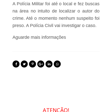
o
A Polícia Militar foi até o local e fez buscas
d
r
na área no intuito de localizar o autor do
i
crime. Até o momento nenhum suspeito foi
g
u
preso. A Polícia Civil vai investigar o caso.
e
s
Aguarde mais informações
ATENÇÃO!