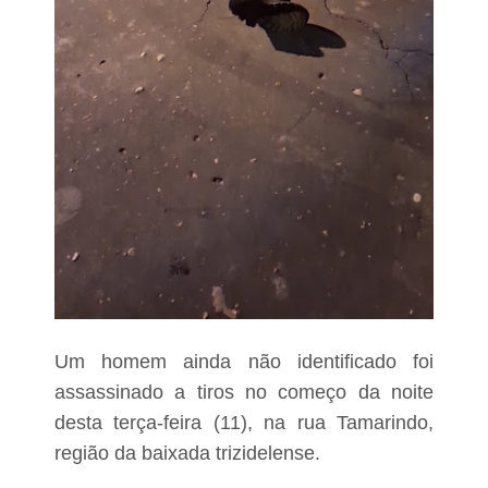
s
a
s
s
i
n
a
d
o
a
t
i
r
o
s
e
L
a
Um homem ainda não identificado foi
g
assassinado a tiros no começo da noite
o
d
desta terça-feira (11), na rua Tamarindo,
o
região da baixada trizidelense.
s
R