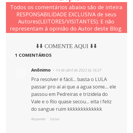
Todos os comentários abaixo são de inteira
RESPONSABILIDADE EXCLUSIVA de seus
Autores(LEITORES/VISITANTES). E não
representam à opinião do Autor deste Blog.
⬇️⬇️ COMENTE AQUI ⬇️⬇️
1 COMENTÁRIOS
Anônimo
14 de abril de 2023 às 16:27
Pra resolver é fácil.... basta o LULA
passar pro ai ai que a agua some.... ele
passou em Pedreiras e trizidela do
Vale e o Rio quase secou.... eita i feliz
do sangue ruim kkkkkkkkkkkkk
Responder
Excluir