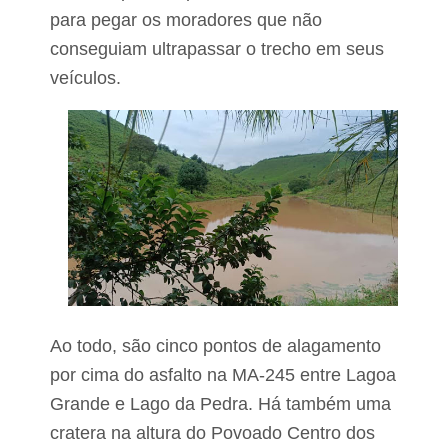
g
para pegar os moradores que não
a
r
conseguiam ultrapassar o trecho em seus
a
veículos.
p
é
G
r
a
n
d
e
Ao todo, são cinco pontos de alagamento
por cima do asfalto na MA-245 entre Lagoa
Grande e Lago da Pedra. Há também uma
cratera na altura do Povoado Centro dos