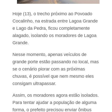
i
e
u
i
c
x
Hoje (13), o trecho próximo ao Povoado
a
a
n
d
Cocalinho, na estrada entre Lagoa Grande
d
u
i
e Lago da Pedra, ficou completamente
a
d
s
alagado, isolando os moradores de Lagoa
a
p
t
e
Grande.
a
s
a
s
Nesse momento, apenas veículos de
s
o
u
a
grande porte estão passando no local, mas
a
s
s
se o cenário piorar com as próximas
f
u
e
chuvas, é possível que nem mesmo eles
c
r
e
i
consigam ultrapassar.
s
d
s
a
ã
Assim, os moradores agora estão isolados.
s
o
e
Para tentar ajudar a população de alguma
m
forma, o prefeito precisou enviar ônibus
I