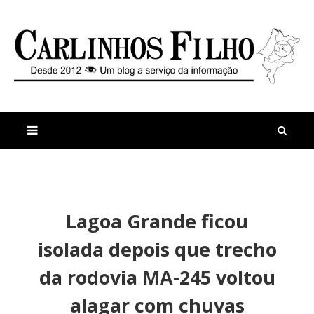
M
a
n
Lagoa Grande ficou
i
t
s
i
isolada depois que trecho
r
g
e
o
da rodovia MA-245 voltou
c
s
e
P
alagar com chuvas
n
r
t
e