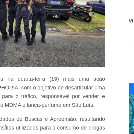
F
o
r
a
V
N
o
r
o
e
s
t
e
!
ou na quarta-feira (19) mais uma ação
ORIA, com o objetivo de desarticular uma
 para o tráfico, responsável por vender e
como MDMA e lança-perfume em São Luís.
dados de Buscas e Apreensão, resultando
sílios utilizados para o consumo de drogas