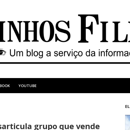
EBOOK
YOUTUBE
E
M
A
a
n
esarticula grupo que vende
i
t