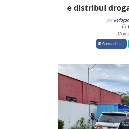
e distribui drog
por
Redação
0 
Compa
Compartilhar