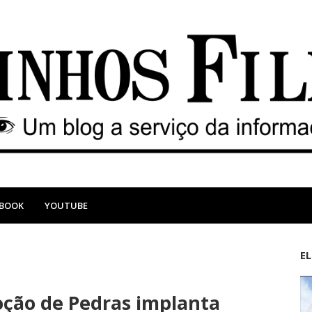
EBOOK
YOUTUBE
E
M
A
a
n
oção de Pedras implanta
i
t