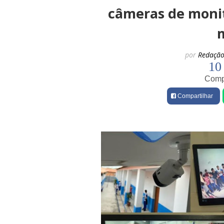
câmeras de moni
por
Redação
10
Compa
Compartilhar