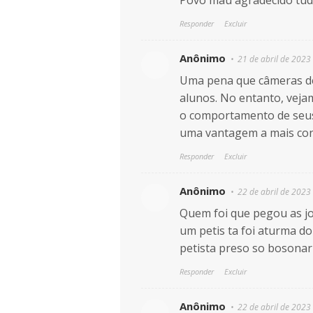
Povo mau agradecido tud
Responder
Excluir
Anônimo
21 de abril de 2023
Uma pena que câmeras d
alunos. No entanto, veja
o comportamento de seus 
uma vantagem a mais cont
Responder
Excluir
Anônimo
22 de abril de 2023
Quem foi que pegou as jo
um petis ta foi aturma d
petista preso so bosonar
Responder
Excluir
Anônimo
22 de abril de 2023