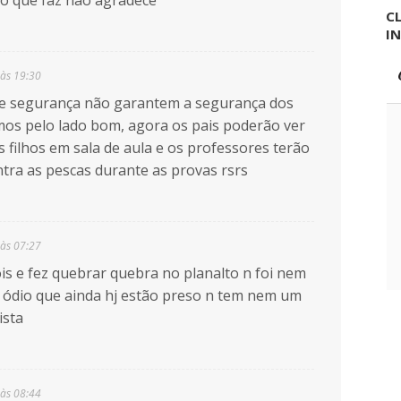
o que faz não agradece
CL
I
 às 19:30
e segurança não garantem a segurança dos
mos pelo lado bom, agora os pais poderão ver
filhos em sala de aula e os professores terão
ra as pescas durante as provas rsrs
 às 07:27
is e fez quebrar quebra no planalto n foi nem
o ódio que ainda hj estão preso n tem nem um
ista
 às 08:44