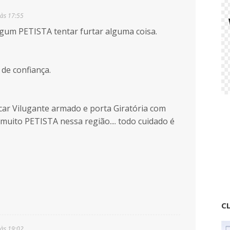
 às 17:55
algum PETISTA tentar furtar alguma coisa.
de confiança.
car Vilugante armado e porta Giratória com
muito PETISTA nessa região.... todo cuidado é
CL
 às 19:02