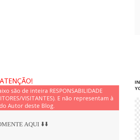
P
e
r
i
t
o
r
ó
ATENÇÃO!
I
Y
ixo são de inteira RESPONSABILIDADE
EITORES/VISITANTES). E não representam à
do Autor deste Blog.
COMENTE AQUI ⬇️⬇️