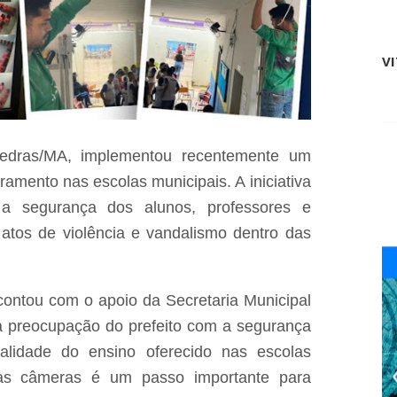
r
C
n
a
a
p
m
V
i
b
n
u
z
c
a
o
l
é
d
p
Pedras/MA, implementou recentemente um
o
r
N
amento nas escolas municipais. A iniciativa
e
o
s
 a segurança dos alunos, professores e
r
o
t
 atos de violência e vandalismo dentro das
e
e
m
é
B
l
e
o
r
 contou com o apoio da Secretaria Municipal
c
n
a
 preocupação do prefeito com a segurança
a
l
r
i
lidade do ensino oferecido nas escolas
d
z
das câmeras é um passo importante para
o
a
d