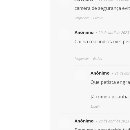
camera de segurança evit
Responder
Excluir
Anônimo
20 de abril de 2023
Cai na real indiota vcs pe
Responder
Excluir
Anônimo
21 de abr
Que petista engr
Já comeu picanha
Excluir
Anônimo
20 de abril de 2023