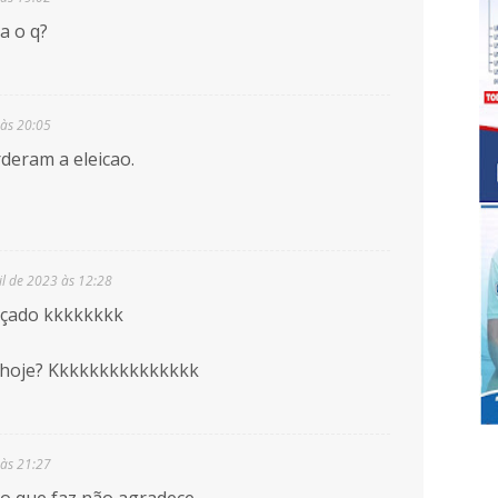
a o q?
 às 20:05
rderam a eleicao.
il de 2023 às 12:28
açado kkkkkkkk
 hoje? Kkkkkkkkkkkkkkk
 às 21:27