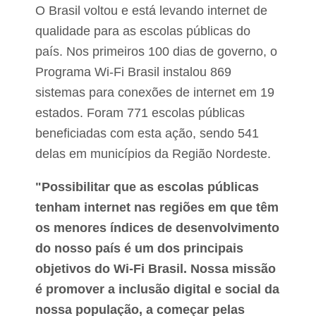
c
v
O Brasil voltou e está levando internet de
r
ã
i
o
qualidade para as escolas públicas do
ç
a
país. Nos primeiros 100 dias de governo, o
ã
o
o
P
Programa Wi-Fi Brasil instalou 869
p
a
a
sistemas para conexões de internet em 19
l
r
á
estados. Foram 771 escolas públicas
a
c
o
i
beneficiadas com esta ação, sendo 541
9
o
delas em municípios da Região Nordeste.
º
d
L
o
a
s
"Possibilitar que as escolas públicas
L
a
tenham internet nas regiões em que têm
e
C
õ
os menores índices de desenvolvimento
a
e
s
do nosso país é um dos principais
p
p
o
objetivos do Wi-Fi Brasil. Nossa missão
a
s
r
é promover a inclusão digital e social da
n
a
a
nossa população, a começar pelas
t