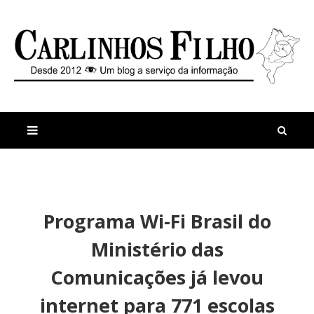
M
a
n
Programa Wi-Fi Brasil do
i
t
s
i
Ministério das
r
g
e
o
Comunicações já levou
c
s
e
A
internet para 771 escolas
n
l
t
ô