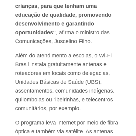
P
e
crianças, para que tenham uma
r
n
a
t
educação de qualidade, promovendo
ç
a
a
desenvolvimento e garantindo
r
d
b
oportunidades"
, afirma o ministro das
o
a
J
r
Comunicações, Juscelino Filho.
a
r
r
a
Além do atendimento a escolas, o Wi-Fi
d
r
i
M
Brasil instala gratuitamente antenas e
a
roteadores em locais como delegacias,
r
c
Unidades Básicas de Saúde (UBS),
o
s
assentamentos, comunidades indígenas,
M
quilombolas ou ribeirinhas, e telecentros
i
r
comunitários, por exemplo.
a
n
O programa leva internet por meio de fibra
d
a
óptica e também via satélite. As antenas
2