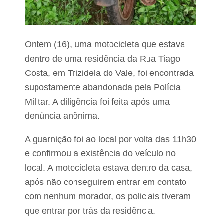
n
a
r
e
a
Ontem (16), uma motocicleta que estava
l
i
dentro de uma residência da Rua Tiago
z
Costa, em Trizidela do Vale, foi encontrada
a
o
supostamente abandonada pela Polícia
a
g
Militar. A diligência foi feita após uma
u
denúncia anônima.
a
r
d
A guarnição foi ao local por volta das 11h30
a
e confirmou a existência do veículo no
d
o
local. A motocicleta estava dentro da casa,
C
a
após não conseguirem entrar em contato
m
com nenhum morador, os policiais tiveram
p
e
que entrar por trás da residência.
o