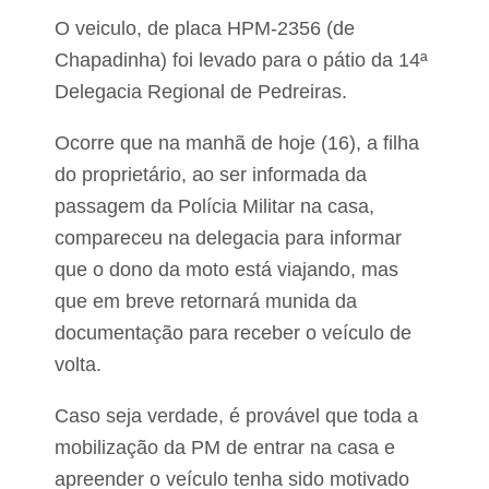
n
O veiculo, de placa HPM-2356 (de
a
t
Chapadinha) foi levado para o pátio da 14ª
o
M
Delegacia Regional de Pedreiras.
u
n
Ocorre que na manhã de hoje (16), a filha
i
c
do proprietário, ao ser informada da
i
passagem da Polícia Militar na casa,
p
a
compareceu na delegacia para informar
l
d
que o dono da moto está viajando, mas
e
que em breve retornará munida da
2
0
documentação para receber o veículo de
2
3
volta.
Caso seja verdade, é provável que toda a
mobilização da PM de entrar na casa e
apreender o veículo tenha sido motivado