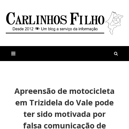
M
a
n
Apreensão de motocicleta
i
t
s
i
em Trizidela do Vale pode
r
g
e
o
ter sido motivada por
c
s
e
falsa comunicação de
n
t