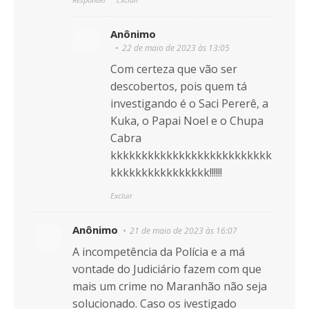
Anônimo
22 de maio de 2023 às 13:05
Com certeza que vão ser
descobertos, pois quem tá
investigando é o Saci Pererê, a
Kuka, o Papai Noel e o Chupa
Cabra
kkkkkkkkkkkkkkkkkkkkkkkkkk
kkkkkkkkkkkkkkkk!!!!!!
Excluir
Anônimo
21 de maio de 2023 às 16:07
A incompetência da Polícia e a má
vontade do Judiciário fazem com que
mais um crime no Maranhão não seja
solucionado. Caso os ivestigado