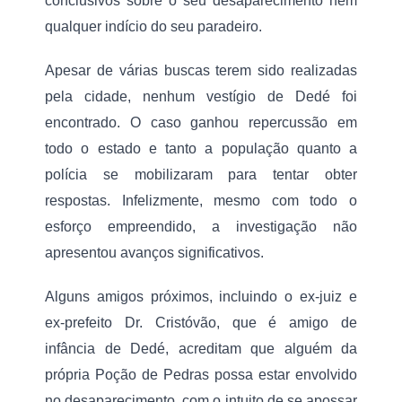
conclusivos sobre o seu desaparecimento nem 
í
s
qualquer indício do seu paradeiro.
G
o
n
Apesar de várias buscas terem sido realizadas 
z
pela cidade, nenhum vestígio de Dedé foi 
a
g
encontrado. O caso ganhou repercussão em 
a
todo o estado e tanto a população quanto a 
polícia se mobilizaram para tentar obter 
respostas. Infelizmente, mesmo com todo o 
esforço empreendido, a investigação não 
apresentou avanços significativos.
Alguns amigos próximos, incluindo o ex-juiz e 
ex-prefeito Dr. Cristóvão, que é amigo de 
infância de Dedé, acreditam que alguém da 
própria Poção de Pedras possa estar envolvido 
no desaparecimento, com o intuito de se apossar 