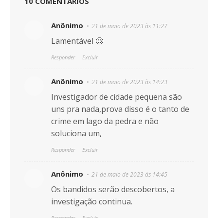
10 COMENTÁRIOS
Anônimo
21 de maio de 2023 às 11:27
Lamentável 🥲
Responder
Excluir
Anônimo
21 de maio de 2023 às 14:23
Investigador de cidade pequena são
uns pra nada,prova disso é o tanto de
crime em lago da pedra e não
soluciona um,
Responder
Excluir
Anônimo
21 de maio de 2023 às 14:45
Os bandidos serão descobertos, a
investigação continua.
Responder
Excluir