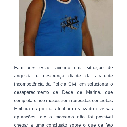
a
l
a
z
a
r
s
e
a
p
r
e
s
e
Familiares estão vivendo uma situação de 
n
angústia e descrença diante da aparente 
t
a
incompetência da Polícia Civil em solucionar o 
c
o
desaparecimento de Dedé de Marina, que 
completa cinco meses sem respostas concretas. 
o
p
Embora os policiais tenham realizado diversas 
r
apurações, até o momento não foi possível 
é
-
chegar a uma conclusão sobre o que de fato 