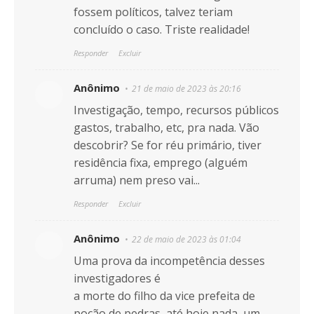
fossem políticos, talvez teriam
concluído o caso. Triste realidade!
Responder
Excluir
Anônimo
21 de maio de 2023 às 20:16
Investigação, tempo, recursos públicos
gastos, trabalho, etc, pra nada. Vão
descobrir? Se for réu primário, tiver
residência fixa, emprego (alguém
arruma) nem preso vai...
Responder
Excluir
Anônimo
22 de maio de 2023 às 01:04
Uma prova da incompetência desses
investigadores é
a morte do filho da vice prefeita de
poção de pedras, até hoje nada, um