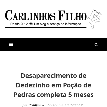
M
a
n
Desaparecimento de
i
t
s
i
Dedezinho em Poção de
r
g
e
o
Pedras completa 5 meses
c
s
e
C
n
o
por
Redação II
5/21/2023 11:15:00 AM
t