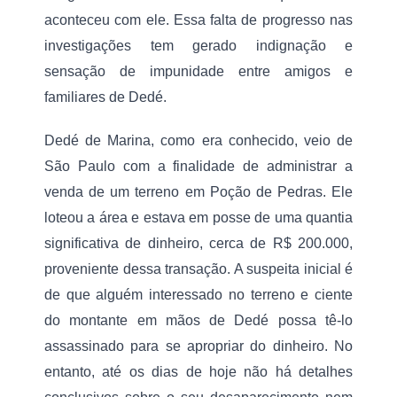
c
a
aconteceu com ele. Essa falta de progresso nas 
n
investigações tem gerado indignação e 
d
i
sensação de impunidade entre amigos e 
d
familiares de Dedé.
a
t
o
Dedé de Marina, como era conhecido, veio de 
a
p
São Paulo com a finalidade de administrar a 
r
venda de um terreno em Poção de Pedras. Ele 
e
f
loteou a área e estava em posse de uma quantia 
e
i
significativa de dinheiro, cerca de R$ 200.000, 
t
proveniente dessa transação. A suspeita inicial é 
o
d
de que alguém interessado no terreno e ciente 
e
do montante em mãos de Dedé possa tê-lo 
S
ã
assassinado para se apropriar do dinheiro. No 
o
L
entanto, até os dias de hoje não há detalhes 
u