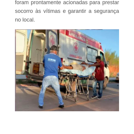
C
foram prontamente acionadas para prestar
e
a
s
socorro às vítimas e garantir a segurança
t
p
a
no local.
o
s
s
e
g
u
n
d
a
-
f
e
i
r
a
(
2
9
)