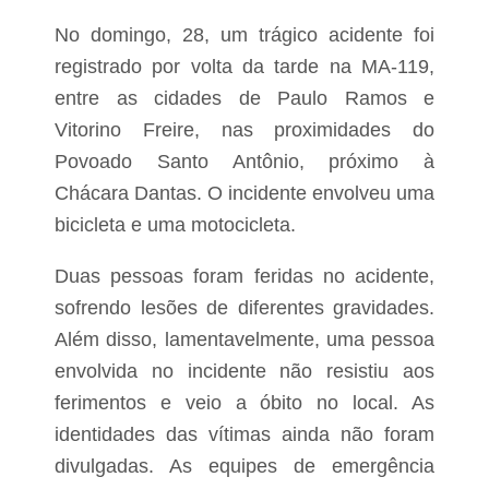
r
o
a
e
No domingo, 28, um trágico acidente foi
c
m
o
registrado por volta da tarde na MA-119,
v
n
i
entre as cidades de Paulo Ramos e
t
s
r
i
Vitorino Freire, nas proximidades do
a
t
v
Povoado Santo Antônio, próximo à
a
i
o
Chácara Dantas. O incidente envolveu uma
a
f
t
i
bicicleta e uma motocicleta.
u
c
r
i
Duas pessoas foram feridas no acidente,
a
a
d
l
sofrendo lesões de diferentes gravidades.
a
a
P
Além disso, lamentavelmente, uma pessoa
o
M
B
envolvida no incidente não resistiu aos
e
r
a
ferimentos e veio a óbito no local. As
L
s
identidades das vítimas ainda não foram
i
i
l
divulgadas. As equipes de emergência
a
n