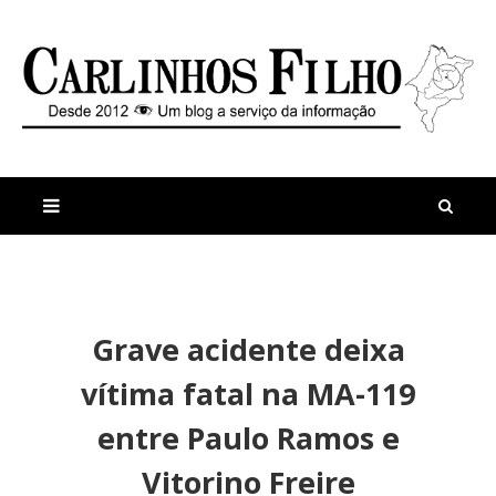
M
a
n
Grave acidente deixa
i
t
s
i
vítima fatal na MA-119
r
g
e
o
entre Paulo Ramos e
c
s
e
I
Vitorino Freire
n
n
t
d