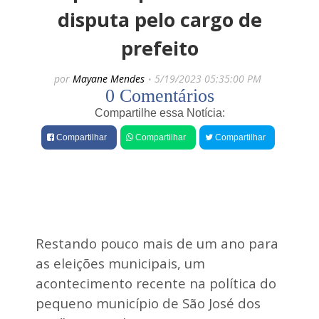
e
disputa pelo cargo de
s
prefeito
P
r
e
por
Mayane Mendes
5/19/2023 05:35:00 PM
f
0 Comentários
e
i
Compartilhe essa Notícia:
t
o
Compartilhar
Compartilhar
Compartilhar
A
n
d
r
é
P
o
r
Restando pouco mais de um ano para
t
e
as eleições municipais, um
l
acontecimento recente na política do
a
é
pequeno município de São José dos
r