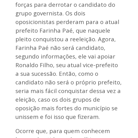
p
forças para derrotar o candidato do
o
grupo governista. Os dois
r
t
oposicionistas perderam para o atual
a
prefeito Farinha Paé, que naquele
n
t
pleito conquistou a reeleição. Agora,
e
Farinha Paé não será candidato,
s
a
segundo informações, ele vai apoiar
ç
Ronaldo Filho, seu atual vice-prefeito
õ
e
a sua sucessão. Então, como o
s
p
candidato não será o próprio prefeito,
a
seria mais fácil conquistar dessa vez a
r
a
eleição, caso os dois grupos de
C
oposição mais fortes do município se
a
p
unissem e foi isso que fizeram.
i
n
Ocorre que, para quem conhecem
z
a