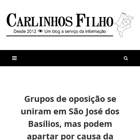
M
a
n
Grupos de oposição se
i
t
s
i
uniram em São José dos
r
g
e
o
Basílios, mas podem
c
s
e
apartar por causa da
n
t