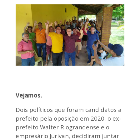
A
l
u
í
s
i
o
M
e
n
d
e
s
e
c
o
n
Vejamos.
q
u
Dois políticos que foram candidatos a
i
s
prefeito pela oposição em 2020, o ex-
t
prefeito Walter Riograndense e o
a
i
empresário Jurivan, decidiram juntar
m