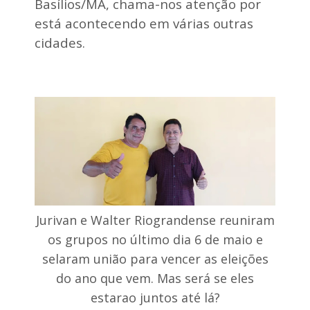
Basílios/MA, chama-nos atenção por
e
c
está acontecendo em várias outras
e
cidades.
b
i
d
o
p
o
r
D
e
p
u
t
a
d
o
Jurivan e Walter Riograndense reuniram
F
os grupos no último dia 6 de maio e
e
d
selaram união para vencer as eleições
e
do ano que vem. Mas será se eles
r
a
estarao juntos até lá?
l