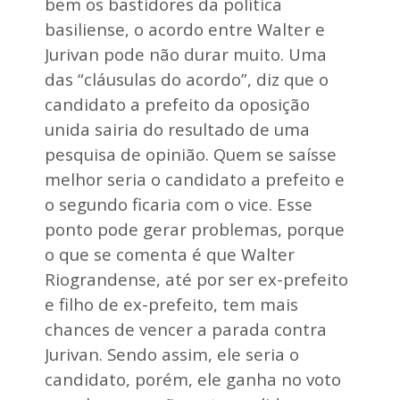
bem os bastidores da política
l
basiliense, o acordo entre Walter e
d
o
Jurivan pode não durar muito. Uma
N
o
das “cláusulas do acordo”, diz que o
r
candidato a prefeito da oposição
t
e
unida sairia do resultado de uma
pesquisa de opinião. Quem se saísse
melhor seria o candidato a prefeito e
o segundo ficaria com o vice. Esse
ponto pode gerar problemas, porque
o que se comenta é que Walter
Riograndense, até por ser ex-prefeito
e filho de ex-prefeito, tem mais
chances de vencer a parada contra
Jurivan. Sendo assim, ele seria o
candidato, porém, ele ganha no voto