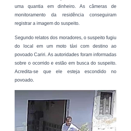
D
P
o
uma quantia em dinheiro. As câmeras de 
r
c
a
monitoramento da residência conseguiram 
a
ç
B
registrar a imagem do suspeito.
a
e
d
z
e
Segundo relatos dos moradores, o suspeito fugiu 
e
E
r
v
do local em um moto táxi com destino ao 
r
e
a
povoado Cariri. As autoridades foram informadas 
n
t
sobre o ocorrido e estão em busca do suspeito. 
o
s
Acredita-se que ele esteja escondido no 
d
povoado. 
e
T
r
i
z
i
d
e
l
a