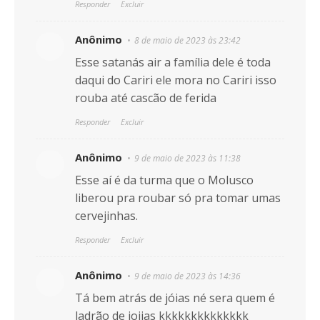
Responder
Excluir
Anônimo
8 de maio de 2023 às 23:42
Esse satanás air a família dele é toda
daqui do Cariri ele mora no Cariri isso
rouba até cascão de ferida
Responder
Excluir
Anônimo
9 de maio de 2023 às 11:38
Esse aí é da turma que o Molusco
liberou pra roubar só pra tomar umas
cervejinhas.
Responder
Excluir
Anônimo
9 de maio de 2023 às 14:36
Tá bem atrás de jóias né sera quem é
ladrão de joiias kkkkkkkkkkkkkk