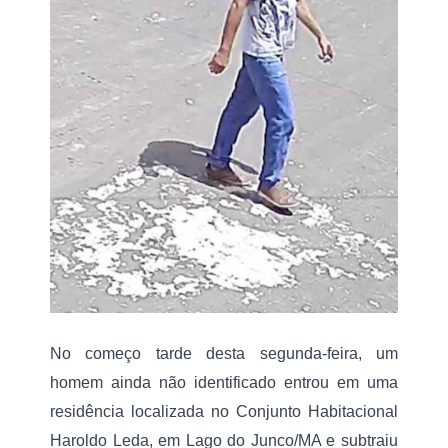
i
i
s
z
t
a
r
r
o
d
C
i
i
s
v
p
i
a
l
r
e
o
d
S
e
ã
a
o
r
R
m
a
a
i
d
e
u
f
No começo tarde desta segunda-feira, um 
n
o
d
homem ainda não identificado entrou em uma 
g
o
o
residência localizada no Conjunto Habitacional 
d
n
o
a
Haroldo Leda, em Lago do Junco/MA e subtraiu 