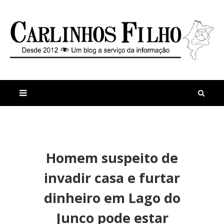
M
a
n
Homem suspeito de
i
t
s
i
invadir casa e furtar
r
g
e
o
dinheiro em Lago do
c
s
e
T
Junco pode estar
n
u
t
d