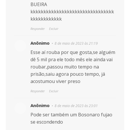
BUEIRA
kkkkkkkkkkkkkkkkkkkkkkkkkkkkkkkk
kkkkkkkkkkkk
Responder
Excluir
Anônimo
8 de maio de 2023 às 21:19
Esse aí rouba por que gosta,se alguém
dê 5 mil pra ele todo mês ele ainda vai
roubar,passou muito tempo na
prisão,saiu agora pouco tempo, já
acostumou viver preso
Responder
Excluir
Anônimo
8 de maio de 2023 às 23:01
Pode ser também um Bosonaro fujao
se escondendo