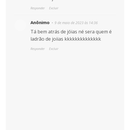
Responder
Excluir
Anônimo
9 de maio de 2023 às 14:36
Tá bem atrás de jóias né sera quem é
ladrão de joiias kkkkkkkkkkkkkk
Responder
Excluir