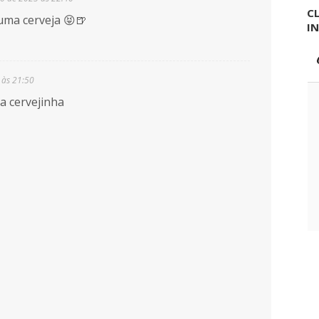
CL
uma cerveja 😝🍺
I
 às 21:50
a cervejinha