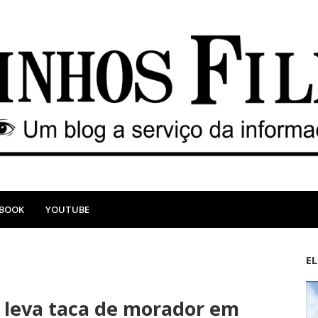
EBOOK
YOUTUBE
E
M
A
a
n
r leva taca de morador em
i
t