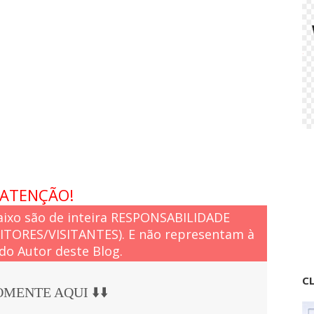
1
1
e
s
t
a
d
o
s
ATENÇÃO!
ixo são de inteira RESPONSABILIDADE
EITORES/VISITANTES). E não representam à
do Autor deste Blog.
CL
COMENTE AQUI ⬇️⬇️