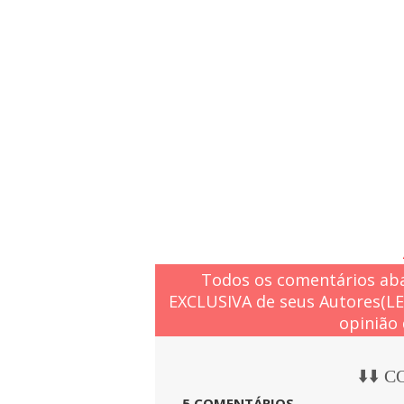
Todos os comentários aba
EXCLUSIVA de seus Autores(L
opinião 
⬇️⬇️ 
5 COMENTÁRIOS