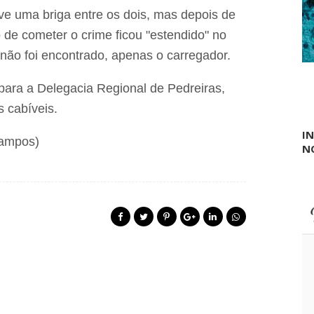
e
u
R
e uma briga entre os dois, mas depois de
c
$
 de cometer o crime ficou "estendido" no
a
4
ç
0
 não foi encontrado, apenas o carregador.
ã
0
o
m
E
 para a Delegacia Regional de Pedreiras,
i
s
l
 cabíveis.
p
h
e
õ
I
c
e
Campos)
N
i
s
a
e
l
m
I
d
n
e
c
b
l
ê
u
n
s
t
i
u
v
r
a
e
e
s
m