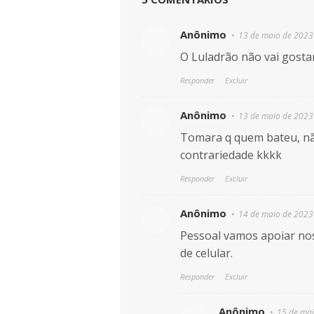
Anônimo
13 de maio de 2023
O Luladrão não vai gostar
Responder
Excluir
Anônimo
13 de maio de 2023
Tomara q quem bateu, nã
contrariedade kkkk
Responder
Excluir
Anônimo
14 de maio de 2023
Pessoal vamos apoiar nos
de celular.
Responder
Excluir
Anônimo
15 de mai