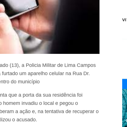
n
u
i
n
c
i
i
V
c
a
a
a
ç
ç
õ
õ
e
e
s
s
a
d
p
o
r
I
do (13), a Policia Militar de Lima Campos
o
W
v
 furtado um aparelho celular na Rua Dr.
o
a
r
c
entro do município
k
a
s
p
ta que a porta da sua residência foi
h
t
o
a
 homem invadiu o local e pegou o
p
ç
d
eram a ação e, na tentativa de recuperar o
ã
a
o
alizou o acusado.
E
d
d