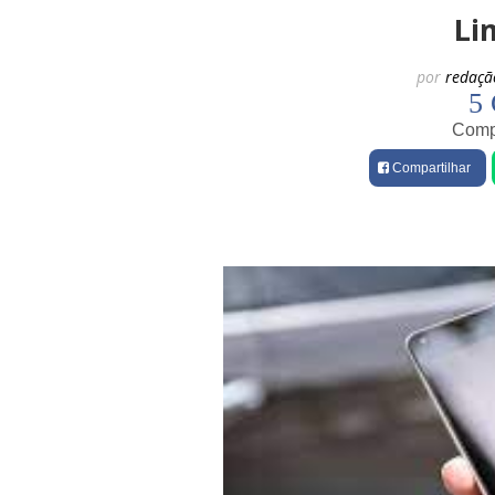
Li
por
redaçã
5 
Compa
Compartilhar