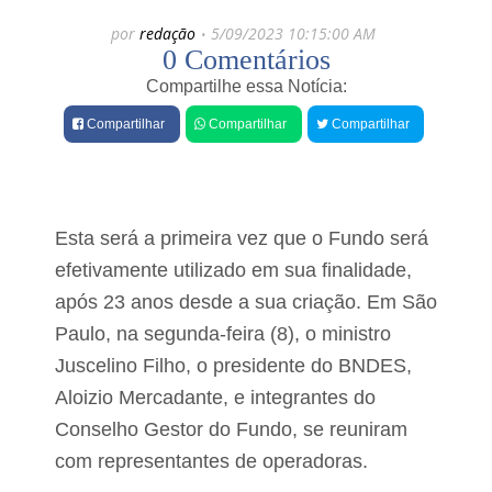
e
d
por
redação
5/09/2023 10:15:00 AM
e
s
0 Comentários
d
I
o
r
Compartilhe essa Notícia:
r
m
a
ã
Compartilhar
Compartilhar
Compartilhar
o
e
W
a
e
ç
s
a
l
Esta será a primeira vez que o Fundo será
e
u
y
efetivamente utilizado em sua finalidade,
l
é
h
após 23 anos desde a sua criação. Em São
u
e
m
Paulo, na segunda-feira (8), o ministro
r
d
d
o
Juscelino Filho, o presidente do BNDES,
e
s
Aloizio Mercadante, e integrantes do
n
o
o
Conselho Gestor do Fundo, se reuniram
r
m
t
e
com representantes de operadoras.
e
s