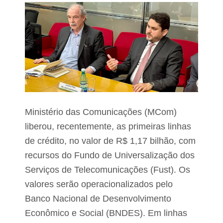
p
f
o
a
r
v
d
o
í
r
v
i
i
t
d
o
a
s
d
p
e
a
r
a
a
Ministério das Comunicações (MCom)
i
a
liberou, recentemente, as primeiras linhas
s
s
d
s
de crédito, no valor de R$ 1,17 bilhão, com
e
u
R
recursos do Fundo de Universalização dos
m
$
i
Serviços de Telecomunicações (Fust). Os
1
r
0
o
valores serão operacionalizados pelo
0
c
0
Banco Nacional de Desenvolvimento
a
e
r
Econômico e Social (BNDES). Em linhas
g