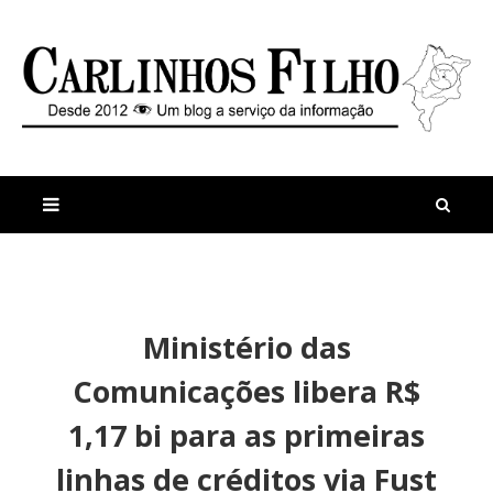
M
a
n
Ministério das
i
t
s
i
Comunicações libera R$
r
g
e
o
1,17 bi para as primeiras
c
s
e
V
linhas de créditos via Fust
n
e
t
n