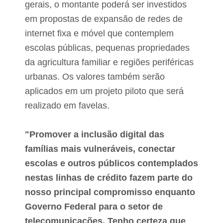
P
gerais, o montante poderá ser investidos
o
e
d
em propostas de expansão de redes de
d
e
r
C
internet fixa e móvel que contemplem
e
o
i
escolas públicas, pequenas propriedades
n
r
s
da agricultura familiar e regiões periféricas
a
e
s
l
urbanas. Os valores também serão
h
aplicados em um projeto piloto que será
e
i
realizado em favelas.
r
o
T
"Promover a inclusão digital das
u
t
famílias mais vulneráveis, conectar
e
escolas e outros públicos contemplados
l
a
nestas linhas de crédito fazem parte do
r
nosso principal compromisso enquanto
e
m
Governo Federal para o setor de
S
ã
telecomunicações. Tenho certeza que