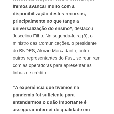
o
iremos avançar muito com a
R
a
disponibilização destes recursos,
i
principalmente no que tange a
m
u
universalização do ensino”
, destacou
n
d
Juscelino Filho. Na segunda-feira (8), o
o
ministro das Comunicações, o presidente
d
o
do BNDES, Aloizio Mercadante, entre
D
o
outros representantes do Fust, se reuniram
c
com as operadoras para apresentar as
a
B
linhas de crédito.
e
z
e
"A experiência que tivemos na
r
r
pandemia foi suficiente para
a
entendermos o quão importante é
assegurar internet de qualidade em