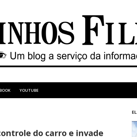
EBOOK
YOUTUBE
E
M
A
a
n
ontrole do carro e invade
i
t