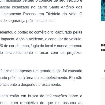
c
 motorista perdeu o controle de seu veículo e 
s
a
rcial localizado no bairro Santo Antônio dos 
a
r
p
m
 Loteamento Passos, em Trizidela do Vale. O 
a
ó
r
as de segurança próximas ao local.
v
a
e
m
i
bentou o portão do comércio foi capturado pelas 
ã
s
e
e
impacto. Após o acidente, o condutor do veículo, 
s
m
I
e
 de cor chumbo, fugiu do local e nunca retornou 
L
N
m
i
 do estabelecimento e arcar com os prejuízos 
B
m
e
a
r
C
n
a
a
 felizmente, apenas um grande susto foi causado 
m
r
p
rto próximo à área do estabelecimento. Ela não 
d
o
o
do acidente a despertou bruscamente.
s
d
o
fetado estão em busca de informações sobre o 
M
e
idente, com o objetivo de que ele assuma as 
a