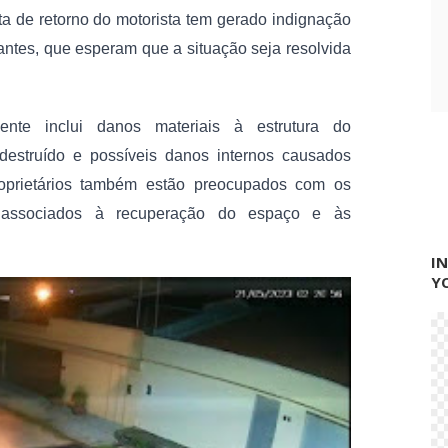
r
ta de retorno do motorista tem gerado indignação 
i
antes, que esperam que a situação seja resolvida 
m
nte inclui danos materiais à estrutura do 
destruído e possíveis danos internos causados 
roprietários também estão preocupados com os 
s associados à recuperação do espaço e às 
I
Y