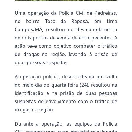
e
r
e
t
s
Uma operação da Polícia Civil de Pedreiras, 
i
f
c
no bairro Toca da Raposa, em Lima 
a
i
q
p
Campos/MA, resultou no desmantelamento 
u
a
de dois pontos de venda de entorpecentes. A 
e
e
a
m
ação teve como objetivo combater o tráfico 
r
S
h
de drogas na região, levando à prisão de 
ã
o
o
duas pessoas suspeitas.
L
e
u
A operação policial, desencadeada por volta 
i
p
s
do meio-dia de quarta-feira (24), resultou na 
o
d
r
o
identificação e na prisão de duas pessoas 
c
F
suspeitas de envolvimento com o tráfico de 
a
ó
u
r
drogas na região.
s
u
a
m
d
Durante a operação, as equipes da Polícia 
d
e
e