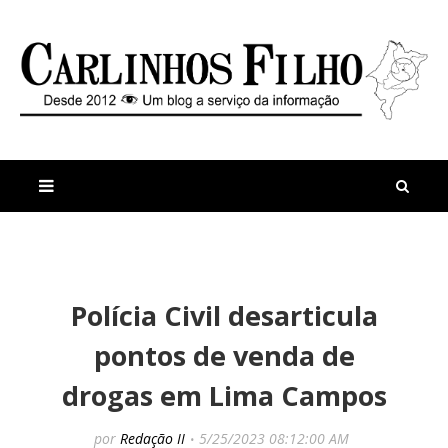
M
a
n
Polícia Civil desarticula
i
t
s
i
pontos de venda de
r
g
e
o
drogas em Lima Campos
c
s
e
P
n
o
por
Redação II
5/25/2023 08:12:00 AM
t
l