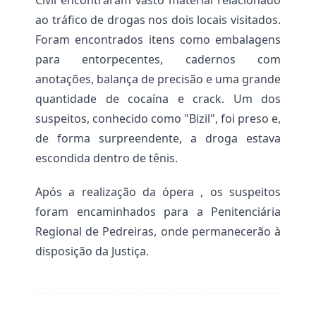
Civil encontraram vasto material relacionado 
u
P
ao tráfico de drogas nos dois locais visitados. 
o
p
l
Foram encontrados itens como embalagens 
a
í
r
t
para entorpecentes, cadernos com 
d
i
anotações, balança de precisão e uma grande 
e
c
s
a
quantidade de cocaína e crack. Um dos 
a
s
n
suspeitos, conhecido como "Bizil", foi preso e, 
P
d
ú
de forma surpreendente, a droga estava 
á
b
l
escondida dentro de tênis.
l
i
i
a
c
Após a realização da ópera , os suspeitos 
s
a
e
s
foram encaminhados para a Penitenciária 
p
Regional de Pedreiras, onde permanecerão à 
P
a
e
r
disposição da Justiça. 
d
a
r
a
e
s
i
M
r
u