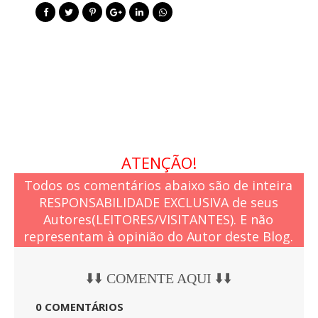
a
l
s
h
e
r
e
s
ATENÇÃO!
Todos os comentários abaixo são de inteira
RESPONSABILIDADE EXCLUSIVA de seus
Autores(LEITORES/VISITANTES). E não
representam à opinião do Autor deste Blog.
⬇️⬇️ COMENTE AQUI ⬇️⬇️
0 COMENTÁRIOS