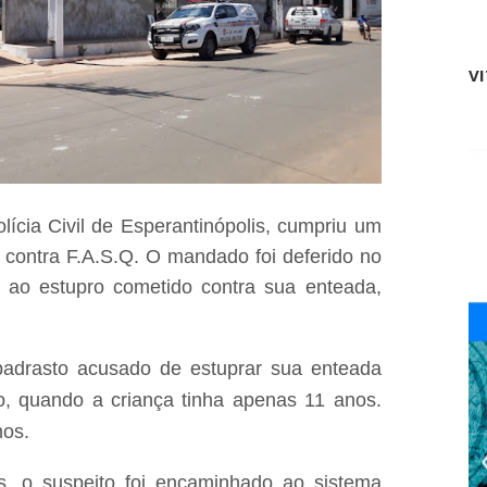
o
c
t
l
a
a
x
V
r
i
e
s
c
t
e
a
q
e
u
m
e
f
a
lícia Civil de Esperantinópolis, cumpriu um
l
s
a
f
 contra F.A.S.Q. O mandado foi deferido no
g
a
 ao estupro cometido contra sua enteada,
r
l
a
t
n
a
t
m
e
adrasto acusado de estuprar sua enteada
e
p
n
, quando a criança tinha apenas 11 anos.
o
t
r
o
nos.
a
e
g
m
s, o suspeito foi encaminhado ao sistema
r