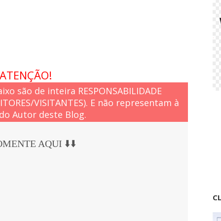
d
o
ATENÇÃO!
ixo são de inteira RESPONSABILIDADE
EITORES/VISITANTES). E não representam à
do Autor deste Blog.
COMENTE AQUI ⬇️⬇️
CL