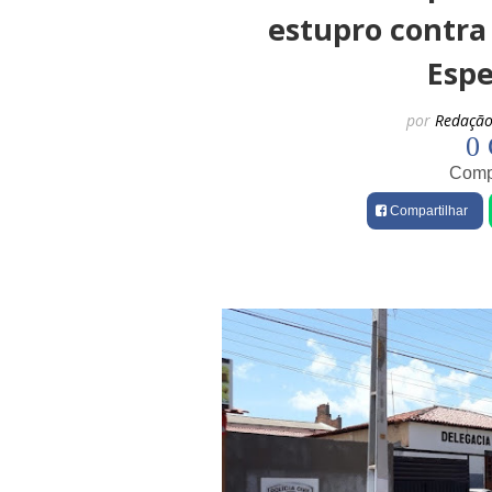
estupro contra
Espe
por
Redação
0 
Compa
Compartilhar