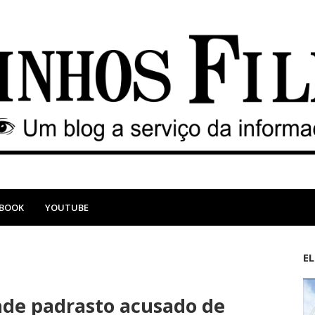
EBOOK
YOUTUBE
E
M
A
a
n
ende padrasto acusado de
i
t