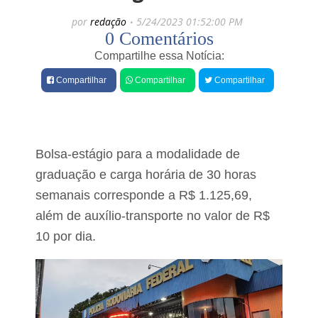
e
t
por
redação
5/24/2023 01:52:00 PM
t
s
0 Comentários
e
P
o
Compartilhe essa Notícia:
p
l
r
í
Compartilhar
Compartilhar
Compartilhar
e
c
v
i
i
a
s
M
t
i
o
Bolsa-estágio para a modalidade de
l
R
i
graduação e carga horária de 30 horas
$
t
2
semanais corresponde a R$ 1.125,69,
a
b
r
além de auxílio-transporte no valor de R$
i
r
p
e
10 por dia.
a
c
r
u
a
p
p
e
r
r
o
a