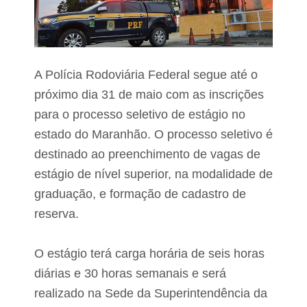
j
m
e
o
t
t
o
o
s
r
e
o
A Polícia Rodoviária Federal segue até o
u
2
b
próximo dia 31 de maio com as inscrições
0
a
2
para o processo seletivo de estágio no
d
3
a
estado do Maranhão. O processo seletivo é
,
e
a
m
destinado ao preenchimento de vagas de
f
P
estágio de nível superior, na modalidade de
i
e
r
d
graduação, e formação de cadastro de
r
a
reserva.
e
J
i
u
r
c
a
O estágio terá carga horária de seis horas
e
s
l
diárias e 30 horas semanais e será
n
i
a
realizado na Sede da Superintendência da
n
z