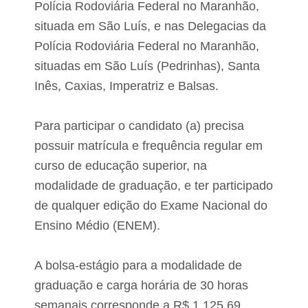
o
Polícia Rodoviária Federal no Maranhão,
o
F
n
situada em São Luís, e nas Delegacias da
i
a
l
r
Polícia Rodoviária Federal no Maranhão,
h
u
o
situadas em São Luís (Pedrinhas), Santa
r
e
a
Inês, Caxias, Imperatriz e Balsas.
l
a
d
u
e
Para participar o candidato (a) precisa
d
A
i
l
possuir matrícula e frequência regular em
ê
t
n
curso de educação superior, na
o
c
A
modalidade de graduação, e ter participado
i
l
a
e
de qualquer edição do Exame Nacional do
n
g
Ensino Médio (ENEM).
o
r
S
e
e
d
n
A bolsa-estágio para a modalidade de
o
a
M
graduação e carga horária de 30 horas
d
a
o
r
semanais corresponde a R$ 1.125,69,