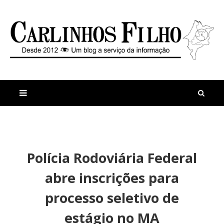
M
a
n
Polícia Rodoviária Federal
i
t
s
i
abre inscrições para
r
g
e
o
processo seletivo de
c
s
e
F
estágio no MA
n
u
t
s