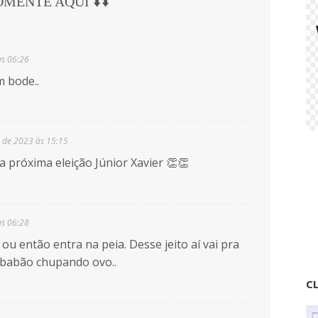
COMENTE AQUI ⬇️⬇️
às 06:26
 bode..
 de 2023 às 15:15
a próxima eleição Júnior Xavier 👏👏
às 06:28
ou então entra na peia. Desse jeito aí vai pra
 babão chupando ovo..
CL