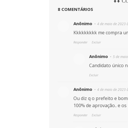
⬇️⬇️ 
8 COMENTÁRIOS
Anônimo
4 de maio de 2023 
Kkkkkkkkk me compra um
Responder
Excluir
Anônimo
5 de maio
Candidato único n
Excluir
Anônimo
4 de maio de 2023 
Ou diz q o prefeito e bom 
100% de aprovação.. e os
Responder
Excluir