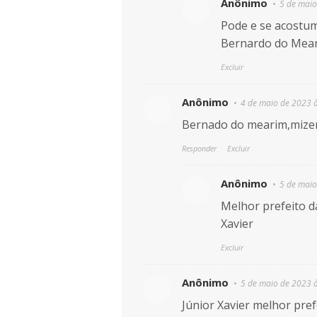
Anônimo
5 de maio
Pode e se acostu
Bernardo do Mea
Excluir
Anônimo
4 de maio de 2023 
Bernado do mearim,mizeric
Responder
Excluir
Anônimo
5 de maio
Melhor prefeito d
Xavier
Excluir
Anônimo
5 de maio de 2023 
Júnior Xavier melhor pre