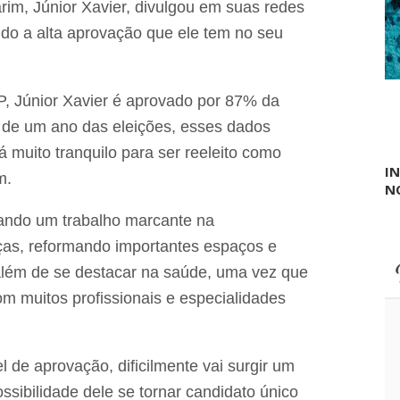
s
rim, Júnior Xavier, divulgou em suas redes
s
do a alta aprovação que ele tem no seu
i
n
a
t
o
P, Júnior Xavier é aprovado por 87% da
e
de um ano das eleições, esses dados
m
L
 muito tranquilo para ser reeleito como
a
I
im.
g
N
o
d
zando um trabalho marcante na
o
s
aças, reformando importantes espaços e
R
além de se destacar na saúde, uma vez que
o
d
om muitos profissionais e especialidades
r
i
g
u
l de aprovação, dificilmente vai surgir um
e
s
possibilidade dele se tornar candidato único