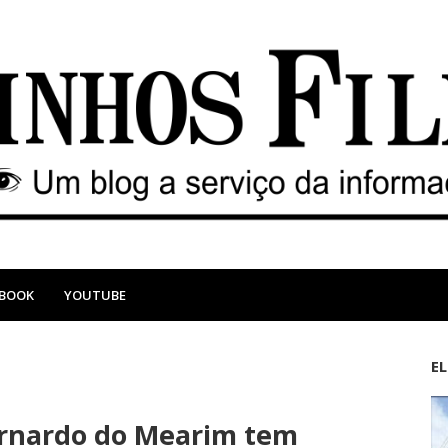
EBOOK
YOUTUBE
E
M
A
a
n
ernardo do Mearim tem
i
t