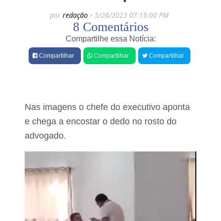
e
f
por
redação
5/26/2023 07:15:00 PM
e
s
8 Comentários
i
V
t
e
Compartilhe essa Notícia:
a
j
E
a
Compartilhar
Compartilhar
Compartilhar
d
a
i
l
n
g
a
u
F
n
o
Nas imagens o chefe do executivo aponta
s
n
d
e chega a encostar o dedo no rosto do
t
o
e
advogado.
s
s
p
r
r
e
ó
c
x
e
i
b
m
e
o
t
s
í
e