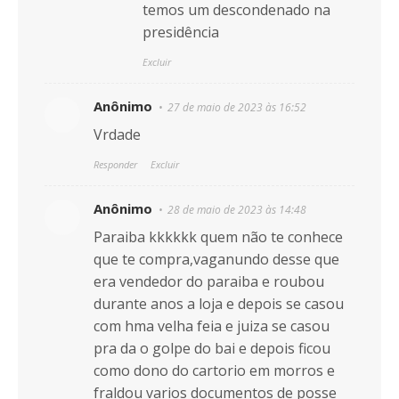
temos um descondenado na
presidência
Excluir
Anônimo
27 de maio de 2023 às 16:52
Vrdade
Responder
Excluir
Anônimo
28 de maio de 2023 às 14:48
Paraiba kkkkkk quem não te conhece
que te compra,vaganundo desse que
era vendedor do paraiba e roubou
durante anos a loja e depois se casou
com hma velha feia e juiza se casou
pra da o golpe do bai e depois ficou
como dono do cartorio em morros e
fraldou varios documentos de posse