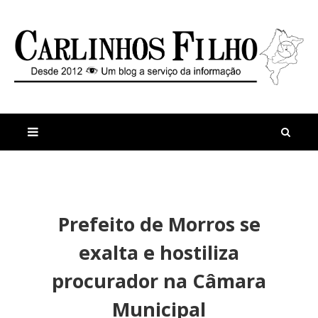
M
a
n
Prefeito de Morros se
i
t
s
i
exalta e hostiliza
r
g
e
o
procurador na Câmara
c
s
e
P
Municipal
n
r
t
e