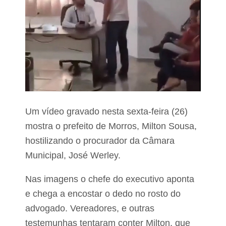
t
v
u
e
l
n
o
t
d
o
e
s
'
p
P
r
r
o
e
g
f
r
e
a
i
Um vídeo gravado nesta sexta-feira (26)
m
t
a
mostra o prefeito de Morros, Milton Sousa,
a
d
d
o
hostilizando o procurador da Câmara
a
s
Municipal, José Werley.
E
p
d
a
u
r
Nas imagens o chefe do executivo aponta
c
a
a
e chega a encostar o dedo no rosto do
a
ç
c
advogado. Vereadores, e outras
ã
o
o
m
testemunhas tentaram conter Milton, que