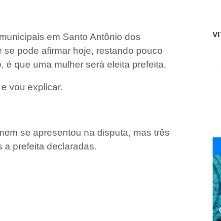
n
t
o
V
e
 municipais em Santo Antônio dos
m
 se pode afirmar hoje, restando pouco
P
e
, é que uma mulher será eleita prefeita.
d
r
e vou explicar.
e
i
r
a
s
em se apresentou na disputa, mas três
?
 a prefeita declaradas.