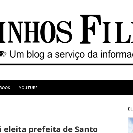
EBOOK
YOUTUBE
E
M
A
a
n
eleita prefeita de Santo
i
t