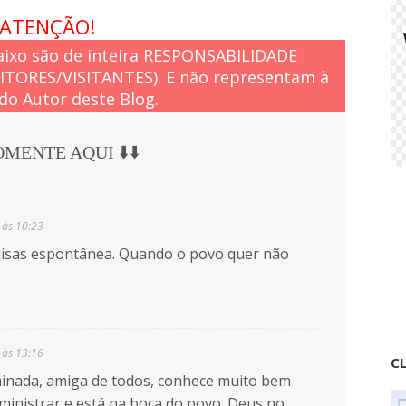
ATENÇÃO!
ixo são de inteira RESPONSABILIDADE
EITORES/VISITANTES). E não representam à
do Autor deste Blog.
COMENTE AQUI ⬇️⬇️
 às 10:23
uisas espontânea. Quando o povo quer não
 às 13:16
CL
minada, amiga de todos, conhece muito bem
ministrar e está na boca do povo. Deus no