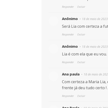
Responder
Excluir
Anônimo
18 de maio de 2023
Será Lia com certeza a f
Responder
Excluir
Anônimo
18 de maio de 2023
Lia é com ela que eu vou.
Responder
Excluir
Ana paula
18 de maio de 202
Com certeza a Maria Lia,
frente já deu tudo certo ! 
Responder
Excluir
Ana Paula