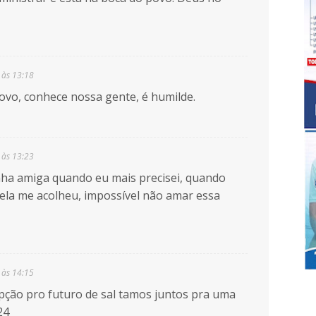
 às 13:18
povo, conhece nossa gente, é humilde.
 às 13:23
nha amiga quando eu mais precisei, quando
 ela me acolheu, impossível não amar essa
 às 14:15
pção pro futuro de sal tamos juntos pra uma
24