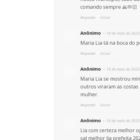
comando sempre 🙏🫶🏻
Responder
Excluir
Anônimo
18 de maio de 2023
Maria Lia tá na boca do 
Responder
Excluir
Anônimo
18 de maio de 2023
Maria Lia se mostrou mi
outros viraram as costas
mulher.
Responder
Excluir
Anônimo
18 de maio de 2023
Lia com certeza melhor o
sal melhor lia prefeita 20