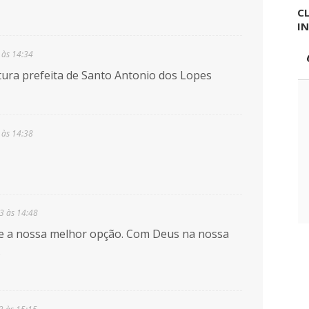
CL
I
 às 14:34
utura prefeita de Santo Antonio dos Lopes
 às 14:38
3 às 14:48
 e a nossa melhor opção. Com Deus na nossa
.