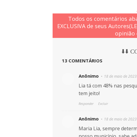
Todos os comentários aba
EXCLUSIVA de seus Autores(L
opinião 
⬇️⬇️ 
13 COMENTÁRIOS
Anônimo
18 de maio de 2023
Lia tá com 48% nas pesq
tem jeito!
Responder
Excluir
Anônimo
18 de maio de 2023
Maria Lia, sempre deter
nosso município, sabe ad